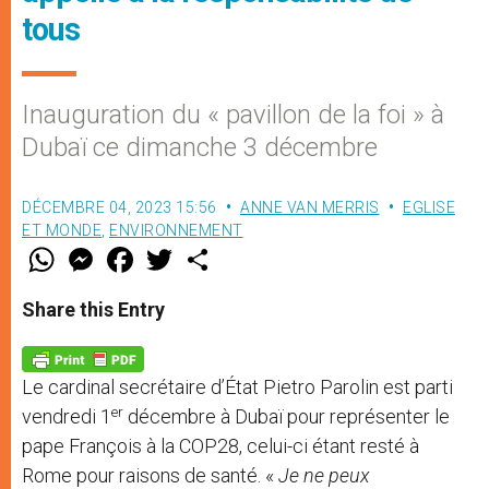
tous
Inauguration du « pavillon de la foi » à
Dubaï ce dimanche 3 décembre
DÉCEMBRE 04, 2023 15:56
ANNE VAN MERRIS
EGLISE
ET MONDE
,
ENVIRONNEMENT
W
M
F
T
S
h
e
a
w
h
a
s
c
i
a
t
s
e
t
r
Share this Entry
s
e
b
t
e
A
n
o
e
p
g
o
r
p
e
k
Le cardinal secrétaire d’État Pietro Parolin est parti
r
er
vendredi 1
décembre à Dubaï pour représenter le
pape François à la COP28, celui-ci étant resté à
Rome pour raisons de santé. «
Je ne peux