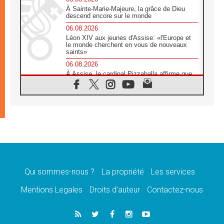
À Sainte-Marie-Majeure, la grâce de Dieu
descend encore sur le monde
06.08.2026
Léon XIV aux jeunes d'Assise: «l'Europe et
le monde cherchent en vous de nouveaux
saints»
06.08.2026
À Assise, le cardinal Pizzaballa affirme que
«les chrétiens veulent la paix»
06.08.2026
Au Mexique, le cardinal Parolin invite à être
aux côtés des marginalisées
06.08.2026
À Assise, le Pape invite les jeunes à
«construire la civilisation de l'amour»
05.08.2026
La visite du Pape en Argentine portera «un
message de paix et de dignité humaine»
Qui sommes-nous ?
La propriété
Les services
05.08.2026
Mentions Legales
Droits d’auteur
Contactez-nous
«La visite du Pape en Uruguay renforcera
l'espérance» affirme Mgr Tróccoli
05.08.2026
Le nonce en Ukraine: «Il est inquiétant