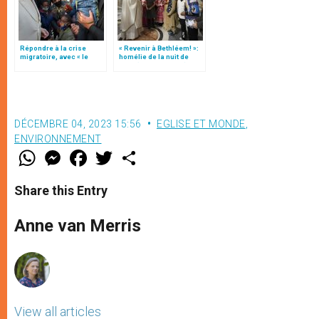
Répondre à la crise
« Revenir à Bethléem! »:
migratoire, avec « le
homélie de la nuit de
style de l’humanité »!
Noël (texte complet)
(texte complet)
DÉCEMBRE 04, 2023 15:56
EGLISE ET MONDE
,
ENVIRONNEMENT
W
M
F
T
S
h
e
a
w
h
a
s
c
i
a
t
s
e
t
r
Share this Entry
s
e
b
t
e
A
n
o
e
p
g
o
r
Anne van Merris
p
e
k
r
View all articles