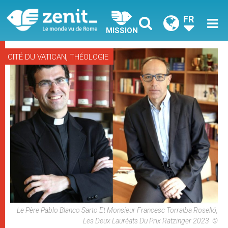
FR
MISSION
,
CITÉ DU VATICAN
THÉOLOGIE
Le Père Pablo Blanco Sarto Et Monsieur Francesc Torralba Roselló,
Les Deux Lauréats Du Prix Ratzinger 2023 ©