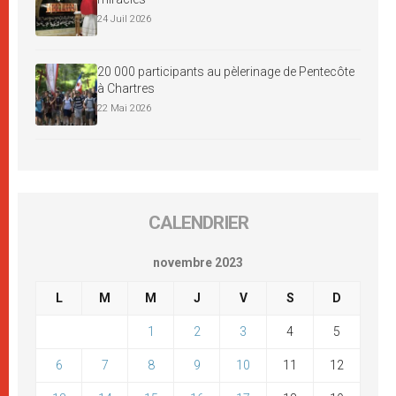
24 Juil 2026
20 000 participants au pèlerinage de Pentecôte
à Chartres
22 Mai 2026
CALENDRIER
novembre 2023
L
M
M
J
V
S
D
1
2
3
4
5
6
7
8
9
10
11
12