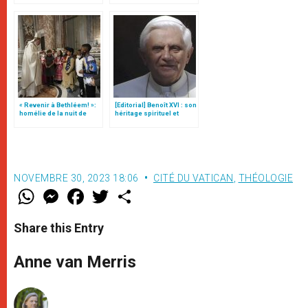
(texte complet)
« Revenir à Bethléem! »:
[Editorial] Benoît XVI : son
homélie de la nuit de
héritage spirituel et
Noël (texte complet)
théologique
NOVEMBRE 30, 2023 18:06
CITÉ DU VATICAN
,
THÉOLOGIE
W
M
F
T
S
h
e
a
w
h
a
s
c
i
a
t
s
e
t
r
Share this Entry
s
e
b
t
e
A
n
o
e
p
g
o
r
Anne van Merris
p
e
k
r