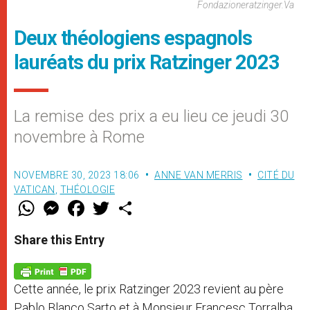
Fondazioneratzinger.va
Deux théologiens espagnols
lauréats du prix Ratzinger 2023
La remise des prix a eu lieu ce jeudi 30
novembre à Rome
NOVEMBRE 30, 2023 18:06
ANNE VAN MERRIS
CITÉ DU
VATICAN
,
THÉOLOGIE
W
M
F
T
S
h
e
a
w
h
a
s
c
i
a
t
s
e
t
r
Share this Entry
s
e
b
t
e
A
n
o
e
p
g
o
r
p
e
k
Cette année, le prix Ratzinger 2023 revient au père
r
Pablo Blanco Sarto et à Monsieur Francesc Torralba