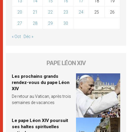
13
14
15
16
17
18
19
20
21
22
23
24
25
26
27
28
29
30
« Oct
Déc »
PAPE LÉON XIV
Les prochains grands
rendez-vous du pape Léon
XIV
De retour au Vatican, après trois
semaines de vacances
Le pape Léon XIV poursuit
ses haltes spirituelles