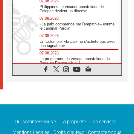
07.08.2026
Philippines: le vicariat apostolique de
Calapan devient un diocèse
07.08.2026
«La paix commence par l'empathie» estime
le cardinal Parolin
07.08.2026
En Colombie, «la paix ne s'achète pas avec
une signature»
07.08.2026
Le programme du voyage apostolique du
Pape en France dévoilé
07.08.2026
1ère Conférence continentale sur l'éducation
catholique en Afrique
07.08.2026
Un logo symbolique pour la venue du Pape
en France
07.08.2026
Cardinal Rossi: «La venue du Pape Léon en
Argentine est un hommage à François»
Qui sommes-nous ?
La propriété
Les services
07.08.2026
Hiroshima et Nagasaki, 81 ans après,
Mentions Legales
Droits d’auteur
Contactez-nous
lancement des «dix jours de prière pour la