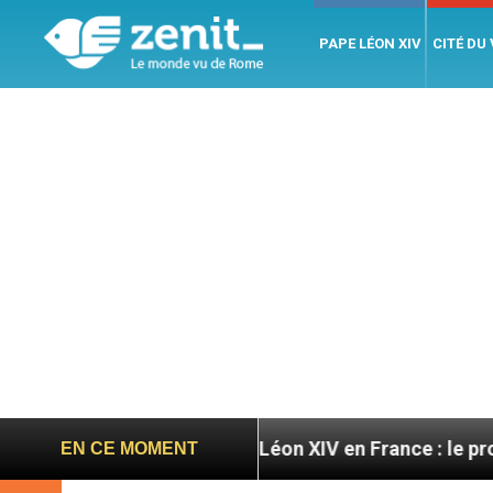
PAPE LÉON XIV
CITÉ DU
es
Léon XIV en France : le programme détaillé de
EN CE MOMENT