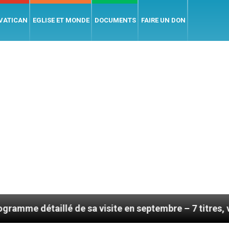
 VATICAN
EGLISE ET MONDE
DOCUMENTS
FAIRE UN DON
 sa visite en septembre – 7 titres, vendredi 7 août 20