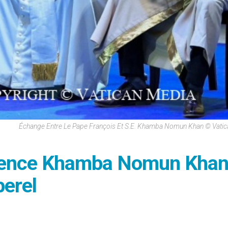
Échange Entre Le Pape François Et S.E. Khamba Nomun Khan © Vati
nence Khamba Nomun Kha
erel