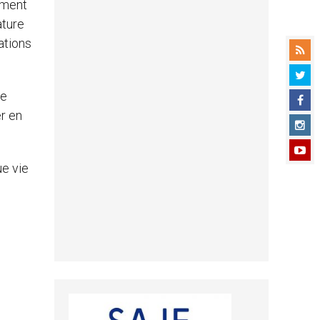
ement
ature
ations
ne
er en
ue vie