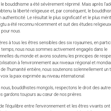
sé, le bouddhisme a été sévèrement réprimé. Mais après l’a
 obtenu la liberté religieuse et, par conséquent, le bouddhi
authenticité. Le résultat le plus significatif et le plus méri
u a été reconnu récemment et suit des études religieus
 pour nous.
es à tous les êtres sensibles des six royaumes, en partic
ême temps, nous nous sommes activement engagés dans le
ionnelles du monde et avons soutenu les principes de resp
lisation à l’environnement aux niveaux régional et mondial
de l’humanité entière, nous soutenons solennellement un t
voix la paix exprimée au niveau international.
 nous, bouddhistes mongols, respectons le droit des autre
les gardons toujours au cœur de nos prières.
l’équilibre entre l’environnement et les êtres vivants ont