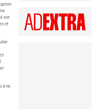
doption
sme
té est
es et
ulier
ect
.
el
s à ne