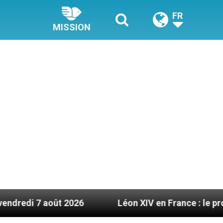
FR
MISSION
26
Léon XIV en France : le programme détaillé d