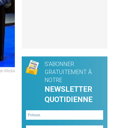
S'ABONNER
can Media
GRATUITEMENT À
NOTRE
n
NEWSLETTER
QUOTIDIENNE