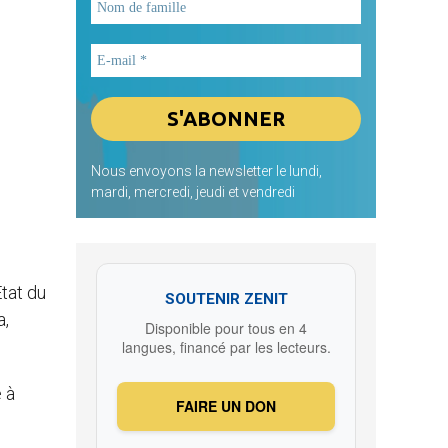
Nous envoyons la newsletter le lundi,
mardi, mercredi, jeudi et vendredi
tat du
SOUTENIR ZENIT
a,
Disponible pour tous en 4
langues, financé par les lecteurs.
 à
FAIRE UN DON