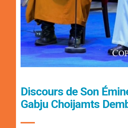
Discours de Son Émi
Gabju Choijamts Demb