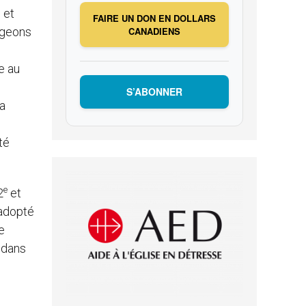
 et
FAIRE UN DON EN DOLLARS
ageons
CANADIENS
e au
S’ABONNER
la
té
e
2
et
 adopté
e
 dans