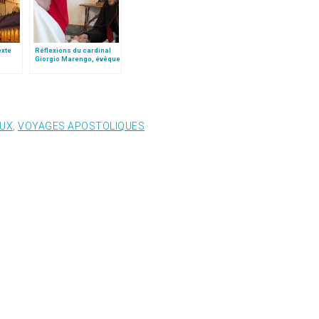
texte
Réflexions du cardinal
Giorgio Marengo, évêque
e
de Mongolie
EUX
,
VOYAGES APOSTOLIQUES