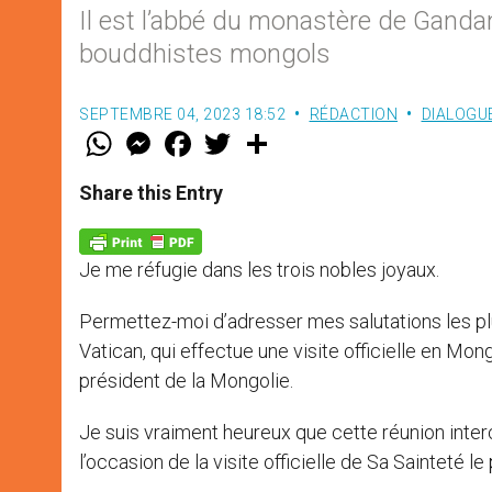
Il est l’abbé du monastère de Ganda
bouddhistes mongols
SEPTEMBRE 04, 2023 18:52
RÉDACTION
DIALOGUE
W
M
F
T
S
h
e
a
w
h
a
s
c
i
a
t
s
e
t
r
Share this Entry
s
e
b
t
e
A
n
o
e
p
g
o
r
p
e
k
Je me réfugie dans les trois nobles joyaux.
r
Permettez-moi d’adresser mes salutations les plu
Vatican, qui effectue une visite officielle en Mon
président de la Mongolie.
Je suis vraiment heureux que cette réunion interc
l’occasion de la visite officielle de Sa Sainteté le