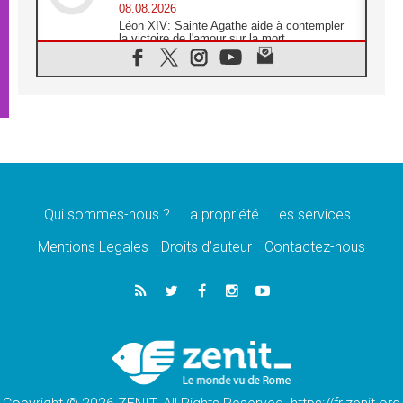
08.08.2026
Léon XIV: Sainte Agathe aide à contempler
la victoire de l'amour sur la mort
08.08.2026
«Relancer l'empathie», le projet Triennal d'art
des Universités catholiques
08.08.2026
Signis 2026, donner la parole aux religieuses
catholiques
08.08.2026
Au Bangladesh, l'Église accompagne les
Dalits sur le chemin de la dignité
Qui sommes-nous ?
La propriété
Les services
07.08.2026
Philippines: le vicariat apostolique de
Mentions Legales
Droits d’auteur
Contactez-nous
Calapan devient un diocèse
07.08.2026
Congo-Brazzaville: le 15 août, entre solennité
de l'Assomption et mémoire nationale
07.08.2026
«La paix commence par l'empathie» estime
le cardinal Parolin