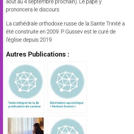
août au 4 septembre prochain). Le pape y
prononcera le discours.
La cathédrale orthodoxe russe de la Sainte Trinité a
été construite en 2009. P. Gussev est le curé de
l’église depuis 2019.
Autres Publications :
Texte intégral de la 2e
Exhortation apostolique
prédication de carême
« Verbum Domini »
au Vatican