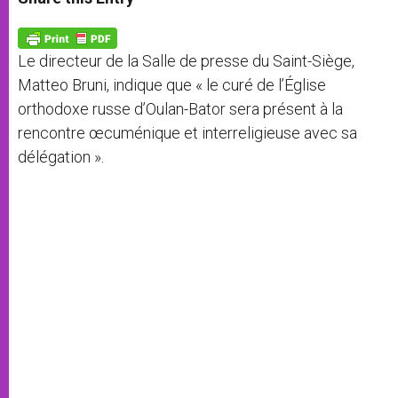
s
e
b
t
e
A
n
o
e
p
g
o
r
p
e
k
Le directeur de la Salle de presse du Saint-Siège,
r
Matteo Bruni, indique que « le curé de l’Église
orthodoxe russe d’Oulan-Bator sera présent à la
rencontre œcuménique et interreligieuse avec sa
délégation ».