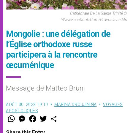
Cathédrale De La Sainte Trinité ©
Www.facebook.com/pravoslavie.mn
Mongolie : une délégation de
l’Église orthodoxe russe
participera à la rencontre
œcuménique
Message de Matteo Bruni
AOÛT 30, 2023 19:10
MARINA DROUJININA
VOYAGES
APOSTOLIQUES
W
M
F
T
S
h
e
a
w
h
a
s
c
i
a
t
s
e
t
r
Share this Entry