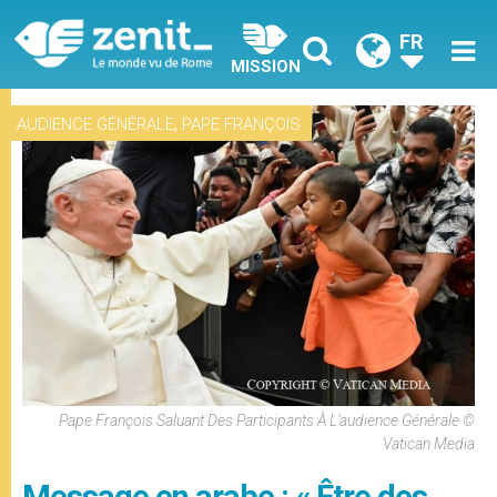
FR
MISSION
,
AUDIENCE GÉNÉRALE
PAPE FRANÇOIS
Pape François Saluant Des Participants À L’audience Générale ©
Vatican Media
Message en arabe : « Être des