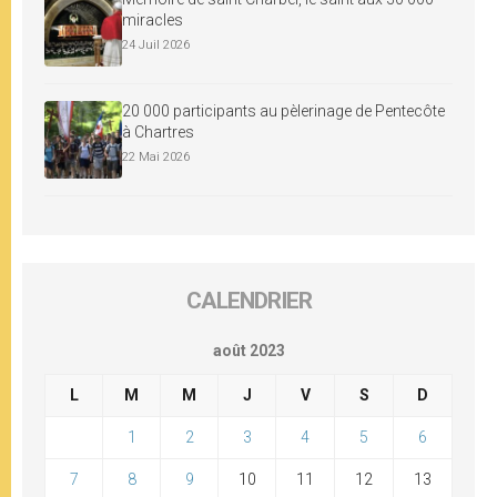
miracles
24 Juil 2026
20 000 participants au pèlerinage de Pentecôte
à Chartres
22 Mai 2026
CALENDRIER
août 2023
L
M
M
J
V
S
D
1
2
3
4
5
6
7
8
9
10
11
12
13