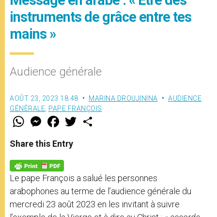
instruments de grâce entre tes
mains »
Audience générale
AOÛT 23, 2023 18:48
MARINA DROUJININA
AUDIENCE
GÉNÉRALE
,
PAPE FRANÇOIS
W
M
F
T
S
h
e
a
w
h
a
s
c
i
a
t
s
e
t
r
Share this Entry
s
e
b
t
e
A
n
o
e
p
g
o
r
p
e
k
Le pape François a salué les personnes
r
arabophones au terme de l’audience générale du
mercredi 23 août 2023 en les invitant à suivre