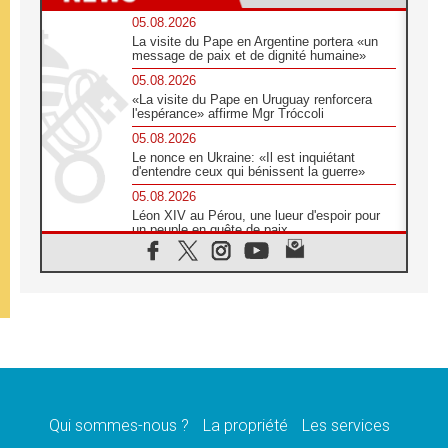
05.08.2026
La visite du Pape en Argentine portera «un
message de paix et de dignité humaine»
05.08.2026
«La visite du Pape en Uruguay renforcera
l'espérance» affirme Mgr Tróccoli
05.08.2026
Le nonce en Ukraine: «Il est inquiétant
d'entendre ceux qui bénissent la guerre»
05.08.2026
Léon XIV au Pérou, une lueur d'espoir pour
un peuple en quête de paix
05.08.2026
SCEAM: L'Église en Afrique vers
l'Assemblée ecclésiale de 2028 depuis
Addis-Abeba
05.08.2026
Le Pape exprime ses condoléances suite au
décès du cardinal Júlio Langa
05.08.2026
Le Pape attendu en novembre en Uruguay,
en Argentine et au Pérou
Qui sommes-nous ?
La propriété
Les services
05.08.2026