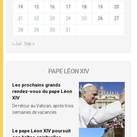
14
15
16
17
18
19
20
21
22
23
24
25
26
27
28
29
30
31
« Juil
Sep »
PAPE LÉON XIV
Les prochains grands
rendez-vous du pape Léon
XIV
De retour au Vatican, après trois
semaines de vacances
Le pape Léon XIV poursuit