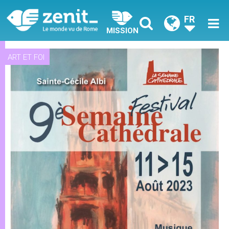
FR
MISSION
ART ET FOI