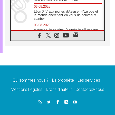
descend encore sur le monde
06.08.2026
Léon XIV aux jeunes d'Assise: «l'Europe et
le monde cherchent en vous de nouveaux
saints»
06.08.2026
À Assise, le cardinal Pizzaballa affirme que
«les chrétiens veulent la paix»
06.08.2026
Au Mexique, le cardinal Parolin invite à être
aux côtés des marginalisées
06.08.2026
À Assise, le Pape invite les jeunes à
«construire la civilisation de l'amour»
05.08.2026
La visite du Pape en Argentine portera «un
message de paix et de dignité humaine»
Qui sommes-nous ?
La propriété
Les services
05.08.2026
Mentions Legales
Droits d’auteur
Contactez-nous
«La visite du Pape en Uruguay renforcera
l'espérance» affirme Mgr Tróccoli
05.08.2026
Le nonce en Ukraine: «Il est inquiétant
d'entendre ceux qui bénissent la guerre»
05.08.2026