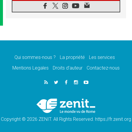
08.08.2026
Signis 2026, donner la parole aux religieuses
catholiques
08.08.2026
Au Bangladesh, l'Église accompagne les
Dalits sur le chemin de la dignité
07.08.2026
Philippines: le vicariat apostolique de
Calapan devient un diocèse
Qui sommes-nous ?
La propriété
Les services
07.08.2026
Congo-Brazzaville: le 15 août, entre solennité
Mentions Legales
Droits d’auteur
Contactez-nous
de l'Assomption et mémoire nationale
07.08.2026
«La paix commence par l'empathie» estime
le cardinal Parolin
07.08.2026
En Colombie, «la paix ne s'achète pas avec
une signature»
Copyright © 2026 ZENIT. All Rights Reserved. https://fr.zenit.org