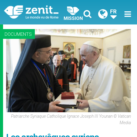
FR
MISSION
DOCUMENTS
Patriarche Syriaque Catholique Ignace Joseph III Younan © Vatican
Media