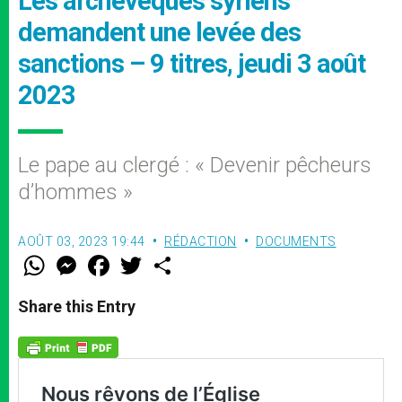
Les archevêques syriens
demandent une levée des
sanctions – 9 titres, jeudi 3 août
2023
Le pape au clergé : « Devenir pêcheurs
d’hommes »
AOÛT 03, 2023 19:44
RÉDACTION
DOCUMENTS
W
M
F
T
S
h
e
a
w
h
a
s
c
i
a
t
s
e
t
r
Share this Entry
s
e
b
t
e
A
n
o
e
p
g
o
r
p
e
k
r