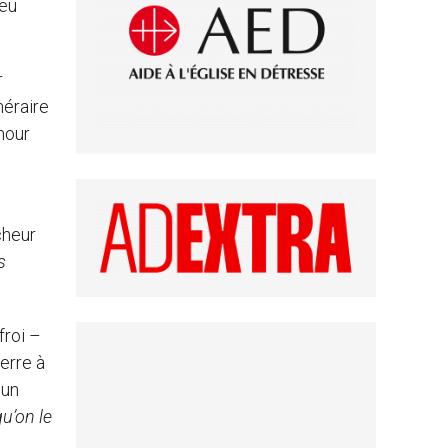
ieu
r
néraire
mour
cheur
s
froi –
erre à
 un
u’on le