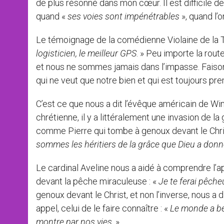
de plus résonné dans mon cœur. Il est difficile de
quand «
ses voies sont impénétrables
», quand l’
Le témoignage de la comédienne Violaine de la Th
logisticien, le meilleur GPS
. » Peu importe la rout
et nous ne sommes jamais dans l’impasse. Faiso
qui ne veut que notre bien et qui est toujours premi
C’est ce que nous a dit l’évêque américain de Wi
chrétienne, il y a littéralement une invasion de 
comme Pierre qui tombe à genoux devant le Christ
sommes les héritiers de la grâce que Dieu a donné à
Le cardinal Aveline nous a aidé à comprendre l’app
devant la pêche miraculeuse : «
Je te ferai pêch
genoux devant le Christ, et non l’inverse, nous a
appel, celui de le faire connaître : «
Le monde a bes
montre par nos vies
. »