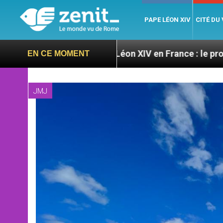
PAPE LÉON XIV
CITÉ DU
res
Léon XIV en France : le programme détaillé 
EN CE MOMENT
JMJ