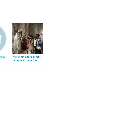
lique
« Revenir à Bethléem! »:
homélie de la nuit de
Noël (texte complet)