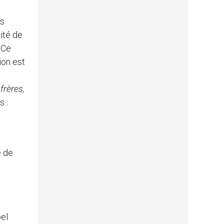
es
ité de
 Ce
ion est
frères,
s :
e de
pel