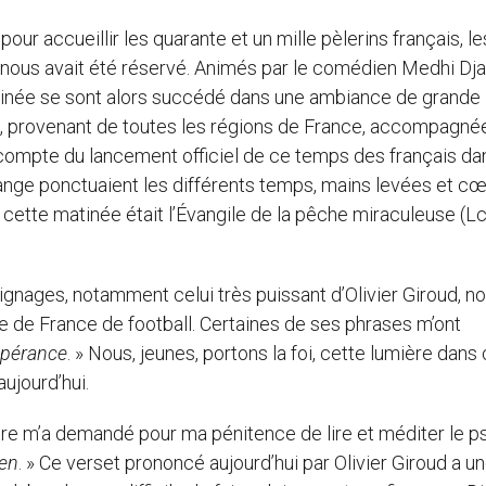
ur accueillir les quarante et un mille pèlerins français, le
i nous avait été réservé. Animés par le comédien Medhi Dja
tinée se sont alors succédé dans une ambiance de grande
s, provenant de toutes les régions de France, accompagné
écompte du lancement officiel de ce temps des français da
ange ponctuaient les différents temps, mains levées et c
 cette matinée était l’Évangile de la pêche miraculeuse (Lc 
gnages, notamment celui très puissant d’Olivier Giroud, no
e de France de football. Certaines de ses phrases m’ont
spérance
. » Nous, jeunes, portons la foi, cette lumière dans
ujourd’hui.
rêtre m’a demandé pour ma pénitence de lire et méditer le 
ien
. » Ce verset prononcé aujourd’hui par Olivier Giroud a un