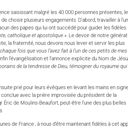
lence saisissant malgré les 40 000 personnes présentes, l
e choisir plusieurs engagements. D’abord, travailler à l’un
chacun des papes qui lui ont succédé pour guider les fidèles.
nte, catholique et apostolique
». Le devoir de notre générat
e, la fraternité, nous devons nous lever et servir les plus
 chaque fois que vous l’avez fait à l’un de ces petits de mes 
Enfin l’évangélisation et l’annonce explicite du Nom de Jésu
rains de la tendresse de Dieu, témoigner du royaume qui
nsuite prié pour leurs évêques en levant les mains en sign
s conclue avec la prière improvisée du président de la
Éric de Moulins-Beaufort, peut-être l’une des plus belles
s.
eunes de France ; à nous d’être maintenant fidèles à cet ap