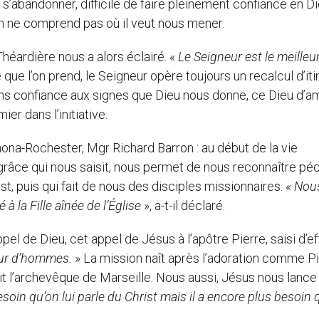
 s’abandonner, difficile de faire pleinement confiance en D
on ne comprend pas où il veut nous mener.
éardière nous a alors éclairé. «
Le Seigneur est le meilleu
e que l’on prend, le Seigneur opère toujours un recalcul d’iti
ns confiance aux signes que Dieu nous donne, ce Dieu d’a
er dans l’initiative.
nona-Rochester, Mgr Richard Barron : au début de la vie
la grâce qui nous saisit, nous permet de nous reconnaître pé
, puis qui fait de nous des disciples missionnaires. «
Nou
 la Fille aînée de l’Église
», a-t-il déclaré.
el de Dieu, cet appel de Jésus à l’apôtre Pierre, saisi d’ef
eur d’hommes.
» La mission naît après l’adoration comme Pi
 dit l’archevêque de Marseille. Nous aussi, Jésus nous lance
oin qu’on lui parle du Christ mais il a encore plus besoin q