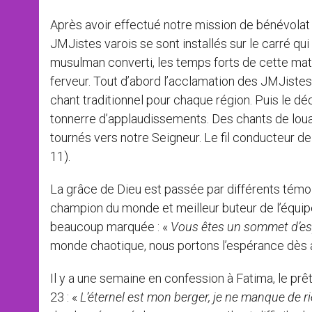
Après avoir effectué notre mission de bénévolat po
JMJistes varois se sont installés sur le carré qu
musulman converti, les temps forts de cette ma
ferveur. Tout d’abord l’acclamation des JMJiste
chant traditionnel pour chaque région. Puis le d
tonnerre d’applaudissements. Des chants de lou
tournés vers notre Seigneur. Le fil conducteur de
11).
La grâce de Dieu est passée par différents témoi
champion du monde et meilleur buteur de l’équip
beaucoup marquée : «
Vous êtes un sommet d’e
monde chaotique, nous portons l’espérance dès a
Il y a une semaine en confession à Fatima, le p
23 : «
L’éternel est mon berger, je ne manque de r