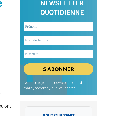
e
NEWSLETTER
QUOTIDIENNE
Nous envoyons la newsletter le lundi,
mardi, mercredi, jeudi et vendredi
t
où ont
SOUTENIR ZENIT