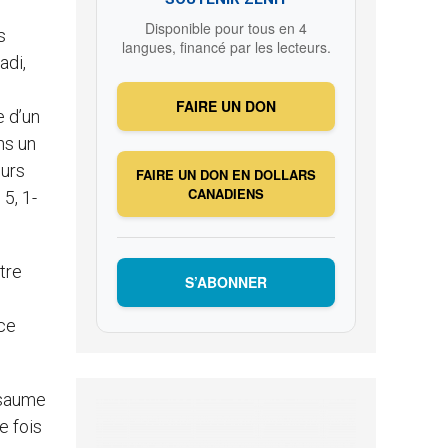
Disponible pour tous en 4
s
langues, financé par les lecteurs.
adi,
FAIRE UN DON
e d’un
ns un
œurs
FAIRE UN DON EN DOLLARS
CANADIENS
5, 1-
tre
S’ABONNER
 ce
psaume
e fois