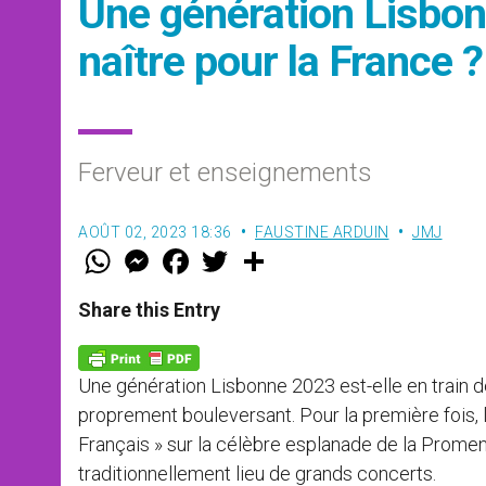
Une génération Lisbonn
naître pour la France ?
Ferveur et enseignements
AOÛT 02, 2023 18:36
FAUSTINE ARDUIN
JMJ
W
M
F
T
S
h
e
a
w
h
a
s
c
i
a
t
s
e
t
r
Share this Entry
s
e
b
t
e
A
n
o
e
p
g
o
r
p
e
k
Une génération Lisbonne 2023 est-elle en train de
r
proprement bouleversant. Pour la première fois,
Français » sur la célèbre esplanade de la Prome
traditionnellement lieu de grands concerts.