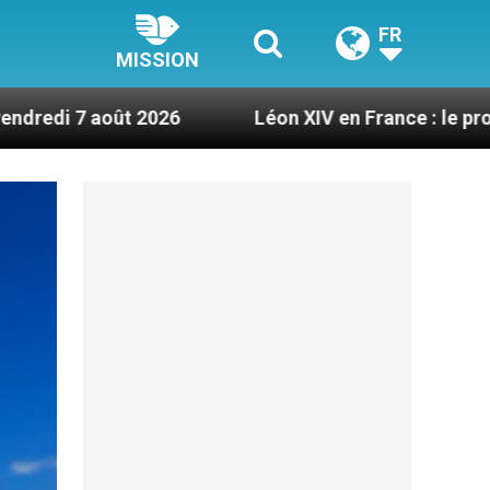
FR
MISSION
026
Léon XIV en France : le programme détaillé