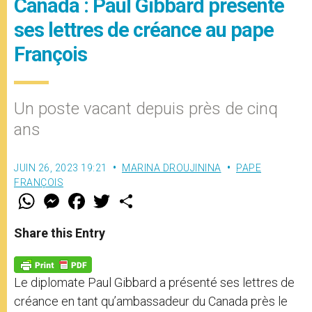
Canada : Paul Gibbard présente
ses lettres de créance au pape
François
Un poste vacant depuis près de cinq
ans
JUIN 26, 2023 19:21
MARINA DROUJININA
PAPE
FRANÇOIS
W
M
F
T
S
h
e
a
w
h
a
s
c
i
a
t
s
e
t
r
Share this Entry
s
e
b
t
e
A
n
o
e
p
g
o
r
p
e
k
Le diplomate Paul Gibbard a présenté ses lettres de
r
créance en tant qu’ambassadeur du Canada près le