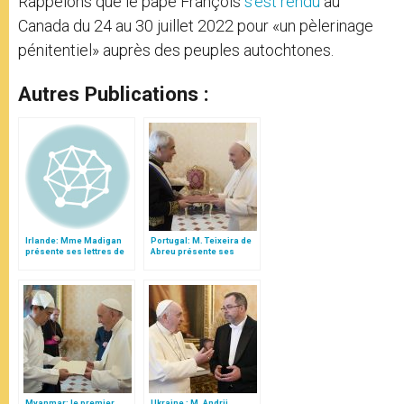
Rappelons que le pape François
s’est rendu
au
Canada du 24 au 30 juillet 2022 pour «un pèlerinage
pénitentiel» auprès des peuples autochtones.
Autres Publications :
Irlande: Mme Madigan
Portugal: M. Teixeira de
présente ses lettres de
Abreu présente ses
créance au pape
lettres de créance
François
Myanmar: le premier
Ukraine : M. Andrii