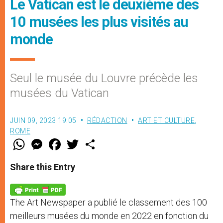
Le Vatican est le deuxième des
10 musées les plus visités au
monde
Seul le musée du Louvre précède les
musées du Vatican
JUIN 09, 2023 19:05
RÉDACTION
ART ET CULTURE
,
ROME
W
M
F
T
S
h
e
a
w
h
a
s
c
i
a
t
s
e
t
r
Share this Entry
s
e
b
t
e
A
n
o
e
p
g
o
r
p
e
k
The Art Newspaper a publié le classement des 100
r
meilleurs musées du monde en 2022 en fonction du