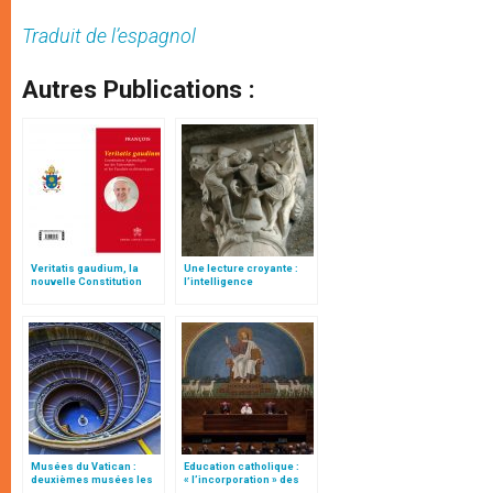
Traduit de l’espagnol
Autres Publications :
Veritatis gaudium, la
Une lecture croyante :
nouvelle Constitution
l’intelligence
pour les études
typologique des deux
ecclésiastiques
Testaments
Musées du Vatican :
Education catholique :
deuxièmes musées les
« l’incorporation » des
plus visités au monde
instituts de théologie à