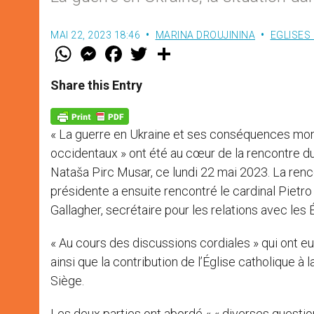
MAI 22, 2023 18:46
MARINA DROUJININA
EGLISES
W
M
F
T
S
h
e
a
w
h
a
s
c
i
a
t
s
e
t
r
Share this Entry
s
e
b
t
e
A
n
o
e
p
g
o
r
p
e
k
« La guerre en Ukraine et ses conséquences mondia
r
occidentaux » ont été au cœur de la rencontre d
Nataša Pirc Musar, ce lundi 22 mai 2023. La ren
présidente a ensuite rencontré le cardinal Pietr
Gallagher, secrétaire pour les relations avec les É
« Au cours des discussions cordiales » qui ont eu l
ainsi que la contribution de l’Église catholique 
Siège.
Les deux parties ont abordé « « diverses questio