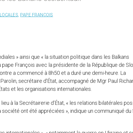
 LOCALES
,
PAPE FRANÇOIS
les » ainsi que « la situation politique dans les Balkans
u pape François avec la présidente de la République de Slo
contre a commencé à 8h50 et a duré une demi-heure. La
o Parolin, secrétaire d’État, accompagné de Mgr Paul Richa
tats et les organisations internationales.
ieu à la Secrétairerie d’État, « les relations bilatérales pos
à la société ont été appréciées », indique un communiqué du 
ns internationales », « notamment la guerre en Ukraine et s