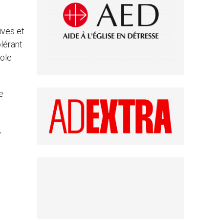
s
ives et
lérant
role
e
,