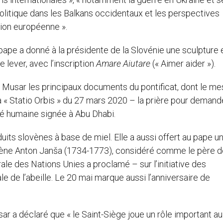
olitique dans les Balkans occidentaux et les perspectives
tion européenne ».
pape a donné à la présidente de la Slovénie une sculpture 
 lever, avec l’inscription
Amare Aiutare
(« Aimer aider »).
 Musar les principaux documents du pontificat, dont le m
la « Statio Orbis » du 27 mars 2020 – la prière pour demande
ité humaine signée à Abu Dhabi.
uits slovènes à base de miel. Elle a aussi offert au pape u
ovène Anton Janša (1734-1773), considéré comme le père d
le des Nations Unies a proclamé – sur l’initiative des
e de l’abeille. Le 20 mai marque aussi l’anniversaire de
r a déclaré que « le Saint-Siège joue un rôle important au