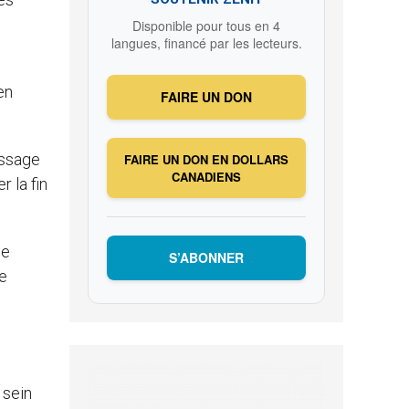
Disponible pour tous en 4
langues, financé par les lecteurs.
en
FAIRE UN DON
essage
FAIRE UN DON EN DOLLARS
CANADIENS
r la fin
ne
S’ABONNER
e
 sein