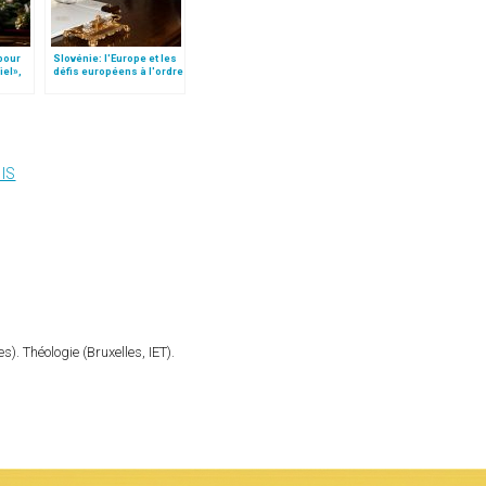
 pour
Slovénie: l'Europe et les
iel»,
défis européens à l'ordre
Follo
du jour
IS
). Théologie (Bruxelles, IET).