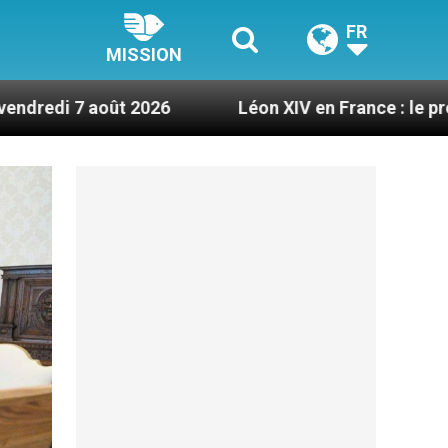
FR
MISSION
026
Léon XIV en France : le programme détaillé