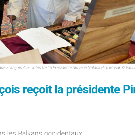
ape François Aux Côtés De La Présidente Slovène Natasa Pirc Musar © Vati
çois reçoit la présidente Pi
ans les Balkans occidentaux