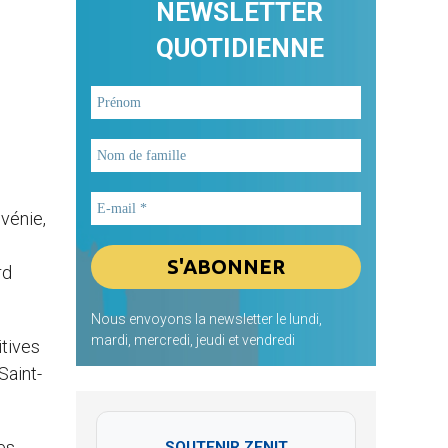
NEWSLETTER
QUOTIDIENNE
vénie,
rd
Nous envoyons la newsletter le lundi,
mardi, mercredi, jeudi et vendredi
itives
Saint-
es
SOUTENIR ZENIT