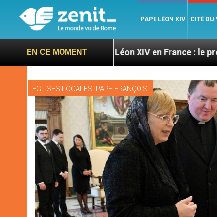
PAPE LÉON XIV
CITÉ DU
res
Léon XIV en France : le programme détaillé 
EN CE MOMENT
,
EGLISES LOCALES
PAPE FRANÇOIS