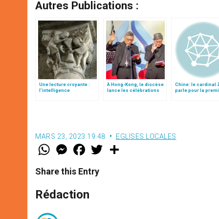
Autres Publications :
Une lecture croyante :
À Hong-Kong, le diocèse
Chine: le cardinal
l’intelligence
lance les célébrations
parle pour la prem
typologique des deux
de son 80e anniversaire
fois de ses comba
Testaments
MARS 23, 2023 19:48
EGLISES LOCALES
W
M
F
T
S
h
e
a
w
h
a
s
c
i
a
t
s
e
t
r
Share this Entry
s
e
b
t
e
A
n
o
e
p
g
o
r
Rédaction
p
e
k
r