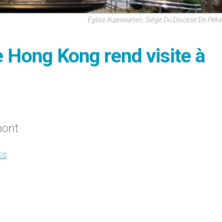
Église Xuanwumen, Siège Du Diocèse De Pékin
e Hong Kong rend visite à
pont
ES