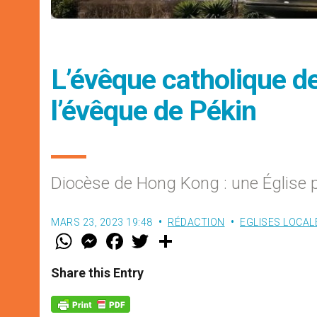
L’évêque catholique d
l’évêque de Pékin
Diocèse de Hong Kong : une Église 
MARS 23, 2023 19:48
RÉDACTION
EGLISES LOCAL
W
M
F
T
S
h
e
a
w
h
a
s
c
i
a
t
s
e
t
r
Share this Entry
s
e
b
t
e
A
n
o
e
p
g
o
r
p
e
k