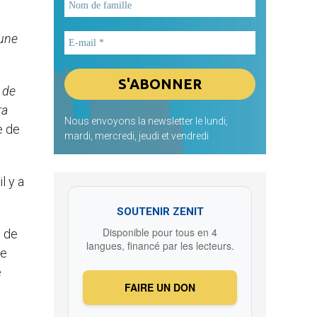
 une
 de
ra
Nous envoyons la newsletter le lundi,
e de
mardi, mercredi, jeudi et vendredi
l y a
SOUTENIR ZENIT
Disponible pour tous en 4
e de
langues, financé par les lecteurs.
le
e
FAIRE UN DON