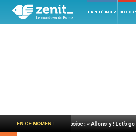
PAPE LÉON XIV
CITÉ DU
 du pape à Assise : « Allons-y ! Let’s go ! »
Nica
EN CE MOMENT