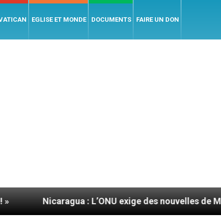
 VATICAN
EGLISE ET MONDE
DOCUMENTS
FAIRE UN DON
ragua : L’ONU exige des nouvelles de Mgr Mata