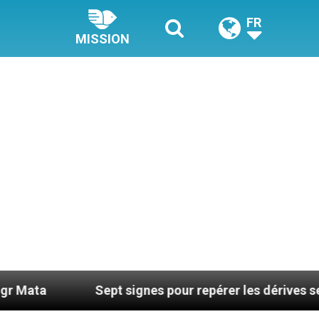
FR
MISSION
Sept signes pour repérer les dérives sectaires du co