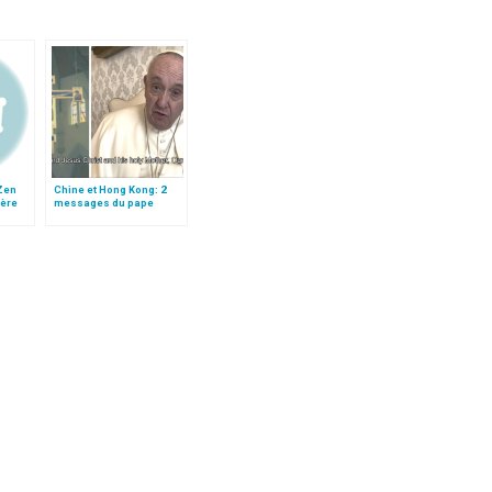
 Zen
Chine et Hong Kong: 2
ière
messages du pape
ts
François aux catholiques