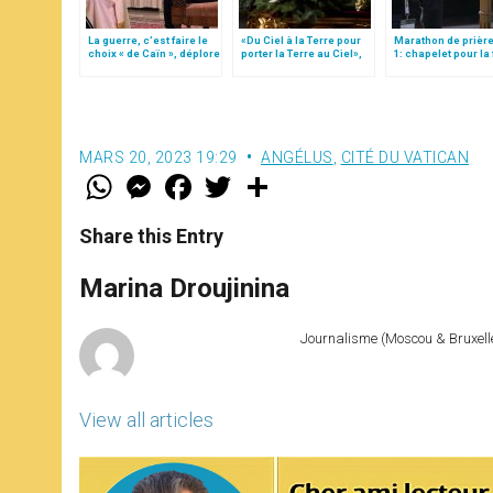
La guerre, c’est faire le
«Du Ciel à la Terre pour
Marathon de prière
choix « de Caïn », déplore
porter la Terre au Ciel»,
1: chapelet pour la 
le pape François
par Mgr Francesco Follo
la pandémie
MARS 20, 2023 19:29
ANGÉLUS
,
CITÉ DU VATICAN
W
M
F
T
S
h
e
a
w
h
a
s
c
i
a
t
s
e
t
r
Share this Entry
s
e
b
t
e
A
n
o
e
p
g
o
r
Marina Droujinina
p
e
k
r
Journalisme (Moscou & Bruxelles
View all articles