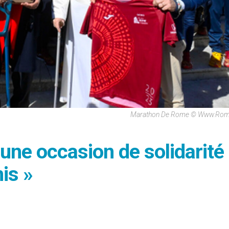
Marathon De Rome © Www.roma
une occasion de solidarité
is »