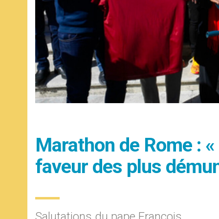
Marathon de Rome : « 
faveur des plus démun
Salutations du pape François