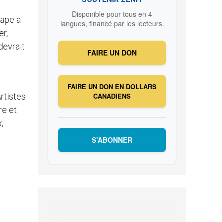
Disponible pour tous en 4
pape a
langues, financé par les lecteurs.
er,
devrait
FAIRE UN DON
FAIRE UN DON EN DOLLARS
rtistes
CANADIENS
re et
,
S’ABONNER