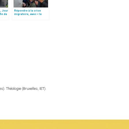
, Jour
Répondre à la crise
fin de
migratoire, avec « le
style de l’humanité »!
(texte complet)
). Théologie (Bruxelles, IET).