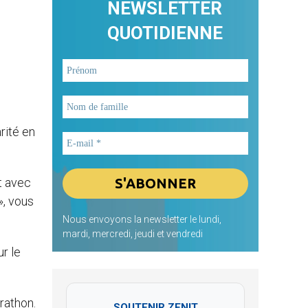
NEWSLETTER
QUOTIDIENNE
rité en
t avec
», vous
Nous envoyons la newsletter le lundi,
mardi, mercredi, jeudi et vendredi
r le
rathon.
SOUTENIR ZENIT