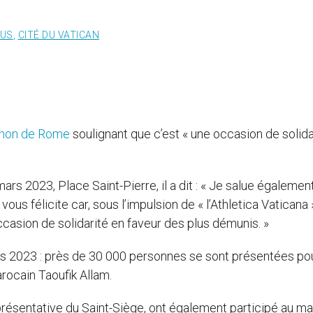
US
,
CITÉ DU VATICAN
hon de Rome
soulignant que c’est « une occasion de solida
ars 2023, Place Saint-Pierre, il a dit : « Je salue égalemen
ous félicite car, sous l’impulsion de « l’Athletica Vaticana 
casion de solidarité en faveur des plus démunis. »
 2023 : près de 30 000 personnes se sont présentées pou
arocain Taoufik Allam.
eprésentative du Saint-Siège, ont également participé au ma