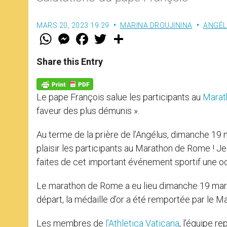
MARS 20, 2023 19:29
MARINA DROUJININA
ANGÉL
W
M
F
T
S
h
e
a
w
h
a
s
c
i
a
t
s
e
t
r
Share this Entry
s
e
b
t
e
A
n
o
e
p
g
o
r
p
e
k
Le pape François salue les participants au
Marat
r
faveur des plus démunis ».
Au terme de la prière de l’Angélus, dimanche 19 m
plaisir les participants au Marathon de Rome ! Je v
faites de cet important événement sportif une oc
Le marathon de Rome a eu lieu dimanche 19 mars
départ, la médaille d’or a été remportée par le M
Les membres de
l’Athletica Vaticana
, l’équipe r