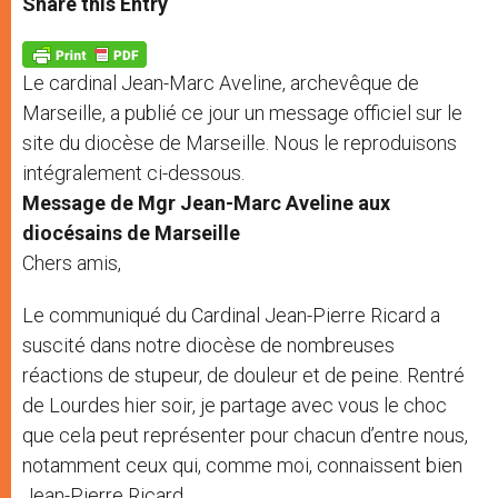
Share this Entry
s
e
b
t
e
A
n
o
e
p
g
o
r
p
e
k
Le cardinal Jean-Marc Aveline, archevêque de
r
Marseille, a publié ce jour un message officiel sur le
site du diocèse de Marseille. Nous le reproduisons
intégralement ci-dessous.
Message de Mgr Jean-Marc Aveline aux
diocésains de Marseille
Chers amis,
Le communiqué du Cardinal Jean-Pierre Ricard a
suscité dans notre diocèse de nombreuses
réactions de stupeur, de douleur et de peine. Rentré
de Lourdes hier soir, je partage avec vous le choc
que cela peut représenter pour chacun d’entre nous,
notamment ceux qui, comme moi, connaissent bien
Jean-Pierre Ricard.