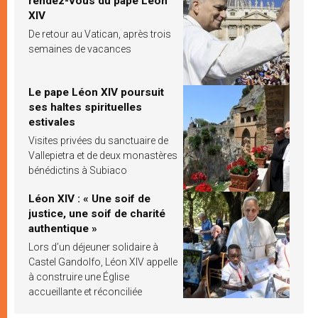
rendez-vous du pape Léon
XIV
De retour au Vatican, après trois
semaines de vacances
Le pape Léon XIV poursuit
ses haltes spirituelles
estivales
Visites privées du sanctuaire de
Vallepietra et de deux monastères
bénédictins à Subiaco
Léon XIV : « Une soif de
justice, une soif de charité
authentique »
Lors d’un déjeuner solidaire à
Castel Gandolfo, Léon XIV appelle
à construire une Église
accueillante et réconciliée