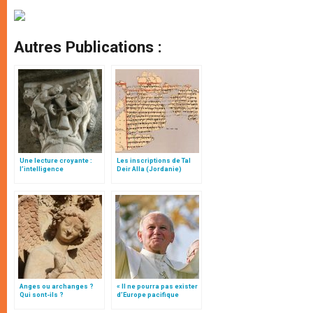
Autres Publications :
Une lecture croyante :
Les inscriptions de Tal
l’intelligence
Deir Alla (Jordanie)
typologique des deux
Testaments
Anges ou archanges ?
« Il ne pourra pas exister
Qui sont-ils ?
d’Europe pacifique
sans… »: l’Ukraine, dans
la vision de Jean-Paul II