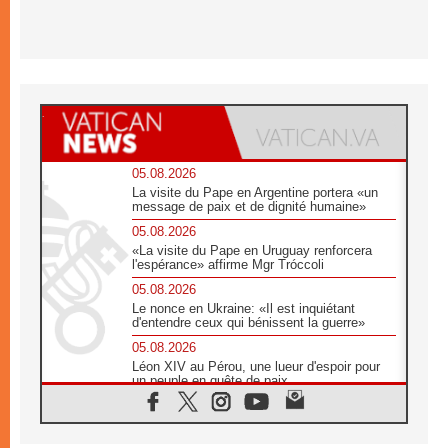
05.08.2026
La visite du Pape en Argentine portera «un
message de paix et de dignité humaine»
05.08.2026
«La visite du Pape en Uruguay renforcera
l'espérance» affirme Mgr Tróccoli
05.08.2026
Le nonce en Ukraine: «Il est inquiétant
d'entendre ceux qui bénissent la guerre»
05.08.2026
Léon XIV au Pérou, une lueur d'espoir pour
un peuple en quête de paix
05.08.2026
SCEAM: L'Église en Afrique vers
l'Assemblée ecclésiale de 2028 depuis