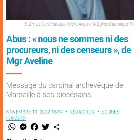
S. Ém Le Cardinal Jean-Marc Aveline © Eglise.catholique.fr
Abus : « nous ne sommes ni des
procureurs, ni des censeurs », de
Mgr Aveline
Message du cardinal archevêque de
Marseille à ses diocésains
NOVEMBRE 10, 2022 18:04
RÉDACTION
EGLISES
LOCALES
W
M
F
T
S
h
e
a
w
h
a
s
c
i
a
t
s
e
t
r