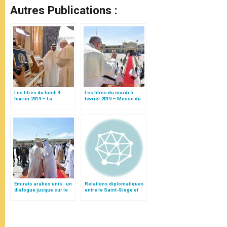
Autres Publications :
Les titres du lundi 4
Les titres du mardi 5
février 2019 – La
février 2019 – Messe du
fraternité humaine, une
pape François à Abou
déclaration historique et
Dhabi
sans ambiguïté
Emirats arabes unis : un
Relations diplomatiques
dialogue jusque sur le
entre le Saint-Siège et
tarmac au pied de la
les Emirats arabes unis
passerelle