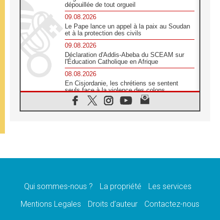
dépouillée de tout orgueil
09.08.2026
Le Pape lance un appel à la paix au Soudan
et à la protection des civils
09.08.2026
Déclaration d'Addis-Abeba du SCEAM sur
l'Éducation Catholique en Afrique
08.08.2026
En Cisjordanie, les chrétiens se sentent
seuls face à la violence des colons
08.08.2026
Léon XIV au sanctuaire de Notre Dame du
Bon Conseil à Genazzano en septembre
08.08.2026
Léon XIV: Sainte Agathe aide à contempler
la victoire de l'amour sur la mort
08.08.2026
«Relancer l'empathie», le projet Triennal d'art
des Universités catholiques
Qui sommes-nous ?
La propriété
Les services
08.08.2026
Signis 2026, donner la parole aux religieuses
Mentions Legales
Droits d’auteur
Contactez-nous
catholiques
08.08.2026