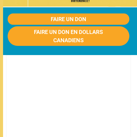
FAIRE UN DON
FAIRE UN DON EN DOLLARS
CANADIENS