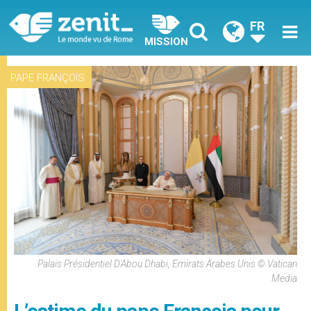
FR
MISSION
PAPE FRANÇOIS
Palais Présidentiel D'Abou Dhabi, Emirats Arabes Unis © Vatican
Media