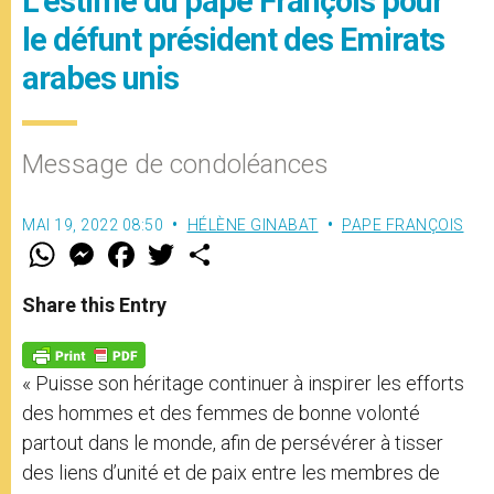
L’estime du pape François pour
le défunt président des Emirats
arabes unis
Message de condoléances
MAI 19, 2022 08:50
HÉLÈNE GINABAT
PAPE FRANÇOIS
W
M
F
T
S
h
e
a
w
h
a
s
c
i
a
t
s
e
t
r
Share this Entry
s
e
b
t
e
A
n
o
e
p
g
o
r
p
e
k
« Puisse son héritage continuer à inspirer les efforts
r
des hommes et des femmes de bonne volonté
partout dans le monde, afin de persévérer à tisser
des liens d’unité et de paix entre les membres de