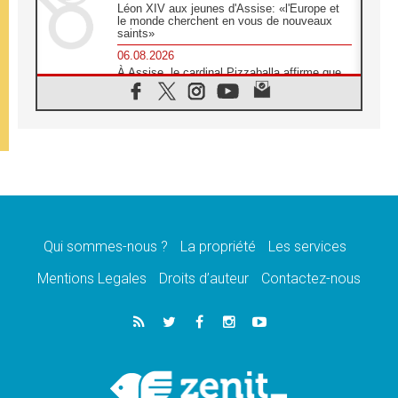
Léon XIV aux jeunes d'Assise: «l'Europe et
le monde cherchent en vous de nouveaux
saints»
06.08.2026
À Assise, le cardinal Pizzaballa affirme que
«les chrétiens veulent la paix»
06.08.2026
Au Mexique, le cardinal Parolin invite à être
aux côtés des marginalisées
06.08.2026
À Assise, le Pape invite les jeunes à
«construire la civilisation de l'amour»
05.08.2026
La visite du Pape en Argentine portera «un
message de paix et de dignité humaine»
Qui sommes-nous ?
La propriété
Les services
05.08.2026
Mentions Legales
Droits d’auteur
Contactez-nous
«La visite du Pape en Uruguay renforcera
l'espérance» affirme Mgr Tróccoli
05.08.2026
Le nonce en Ukraine: «Il est inquiétant
d'entendre ceux qui bénissent la guerre»
05.08.2026
Léon XIV au Pérou, une lueur d'espoir pour
un peuple en quête de paix