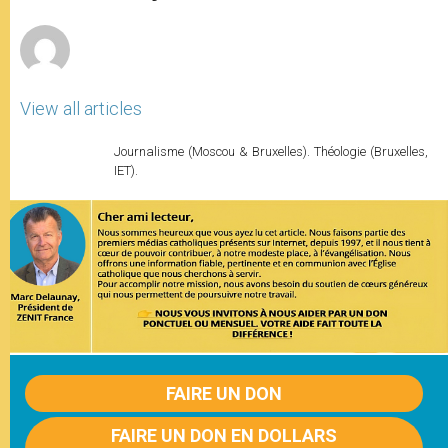
r
View all articles
Journalisme (Moscou & Bruxelles). Théologie (Bruxelles,
IET).
FAIRE UN DON
FAIRE UN DON EN DOLLARS