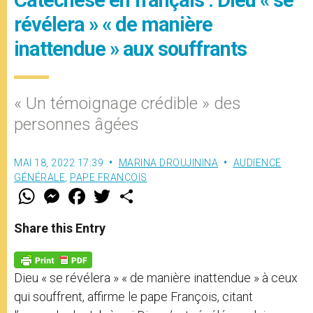
révélera » « de manière
inattendue » aux souffrants
« Un témoignage crédible » des
personnes âgées
MAI 18, 2022 17:39
MARINA DROUJININA
AUDIENCE
GÉNÉRALE
,
PAPE FRANÇOIS
W
M
F
T
S
h
e
a
w
h
a
s
c
i
a
t
s
e
t
r
Share this Entry
s
e
b
t
e
A
n
o
e
p
g
o
r
p
e
k
Dieu « se révélera » « de manière inattendue » à ceux
r
qui souffrent, affirme le pape François, citant