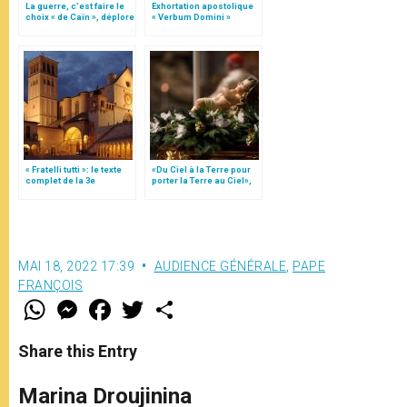
La guerre, c’est faire le
Exhortation apostolique
choix « de Caïn », déplore
« Verbum Domini »
le pape François
« Fratelli tutti »: le texte
«Du Ciel à la Terre pour
complet de la 3e
porter la Terre au Ciel»,
encyclique du pape
par Mgr Francesco Follo
François
MAI 18, 2022 17:39
AUDIENCE GÉNÉRALE
,
PAPE
FRANÇOIS
W
M
F
T
S
h
e
a
w
h
a
s
c
i
a
t
s
e
t
r
Share this Entry
s
e
b
t
e
A
n
o
e
p
g
o
r
Marina Droujinina
p
e
k