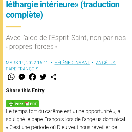
léthargie intérieure» (traduction
complète)
Avec l’aide de l’Esprit-Saint, non par nos
«propres forces»
MARS 14, 2022 16:41
HÉLÈNE GINABAT
ANGÉLUS
,
PAPE FRANÇOIS
W
M
F
T
S
h
e
a
w
h
a
s
c
i
a
t
s
e
t
r
Share this Entry
s
e
b
t
e
A
n
o
e
p
g
o
r
p
e
k
Le temps fort du carême est « une opportunité », a
r
souligné le pape François lors de l’angélus dominical.
« C’est une période où Dieu veut nous réveiller de