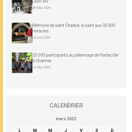
Léon XIV
28 Mai 2026
Mémoire de saint Charbel, le saint aux 30 000
miracles
24 Juil 2026
20 000 participants au pèlerinage de Pentecôte
à Chartres
22 Mai 2026
CALENDRIER
mars 2022
L
M
M
J
V
S
D