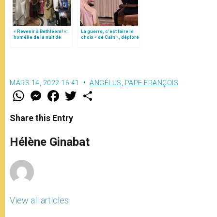
« Revenir à Bethléem! »:
La guerre, c’est faire le
homélie de la nuit de
choix « de Caïn », déplore
Noël (texte complet)
le pape François
MARS 14, 2022 16:41
ANGÉLUS
,
PAPE FRANÇOIS
W
M
F
T
S
h
e
a
w
h
a
s
c
i
a
t
s
e
t
r
Share this Entry
s
e
b
t
e
A
n
o
e
p
g
o
r
Hélène Ginabat
p
e
k
r
View all articles