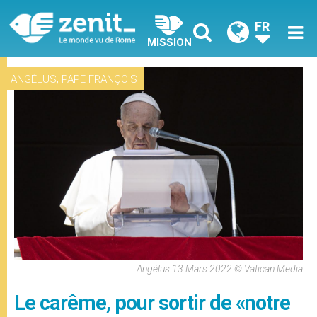
FR
MISSION
,
ANGÉLUS
PAPE FRANÇOIS
Angélus 13 Mars 2022 © Vatican Media
Le carême, pour sortir de «notre