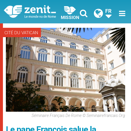
FR
MISSION
CITÉ DU VATICAN
Séminaire Français De Rome © Seminairefrancais.org
Le pape François salue la