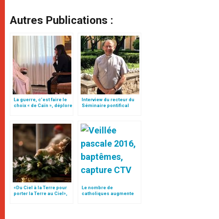
Autres Publications :
La guerre, c’est faire le
Interview du recteur du
choix « de Caïn », déplore
Séminaire pontifical
le pape François
français de Rome
«Du Ciel à la Terre pour
Le nombre de
porter la Terre au Ciel»,
catholiques augmente
par Mgr Francesco Follo
dans le monde,
spécialement en Afrique