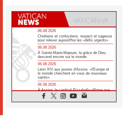
06.08.2026
Chrétiens et confucéens: respect et sagesse
pour relever aujourd'hui les «défis urgents»
06.08.2026
À Sainte-Marie-Majeure, la grâce de Dieu
descend encore sur le monde
06.08.2026
Léon XIV aux jeunes d'Assise: «l'Europe et
le monde cherchent en vous de nouveaux
saints»
06.08.2026
À Assise, le cardinal Pizzaballa affirme que
«les chrétiens veulent la paix»
06.08.2026
Au Mexique, le cardinal Parolin invite à être
aux côtés des marginalisées
06.08.2026
À Assise, le Pape invite les jeunes à
«construire la civilisation de l'amour»