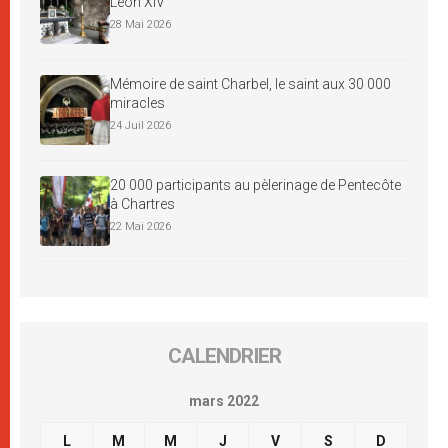
Léon XIV
28 Mai 2026
Mémoire de saint Charbel, le saint aux 30 000
miracles
24 Juil 2026
20 000 participants au pèlerinage de Pentecôte
à Chartres
22 Mai 2026
CALENDRIER
mars 2022
L
M
M
J
V
S
D