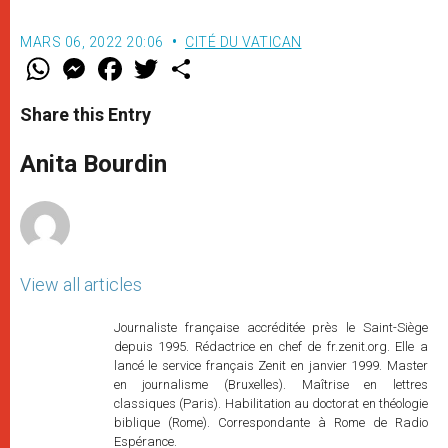
MARS 06, 2022 20:06
CITÉ DU VATICAN
W
M
F
T
S
h
e
a
w
h
a
s
c
i
a
t
s
e
t
r
Share this Entry
s
e
b
t
e
A
n
o
e
p
g
o
r
Anita Bourdin
p
e
k
r
View all articles
Journaliste française accréditée près le Saint-Siège
depuis 1995. Rédactrice en chef de fr.zenit.org. Elle a
lancé le service français Zenit en janvier 1999. Master
en journalisme (Bruxelles). Maîtrise en lettres
classiques (Paris). Habilitation au doctorat en théologie
biblique (Rome). Correspondante à Rome de Radio
Espérance.