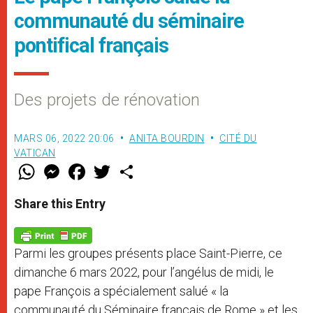
communauté du séminaire
pontifical français
Des projets de rénovation
MARS 06, 2022 20:06
ANITA BOURDIN
CITÉ DU
VATICAN
W
M
F
T
S
h
e
a
w
h
a
s
c
i
a
t
s
e
t
r
Share this Entry
s
e
b
t
e
A
n
o
e
p
g
o
r
p
e
k
Parmi les groupes présents place Saint-Pierre, ce
r
dimanche 6 mars 2022, pour l’angélus de midi, le
pape François a spécialement salué « la
communauté du Séminaire français de Rome » et les