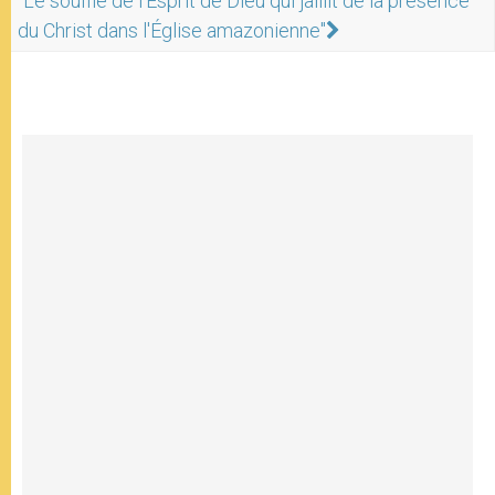
"Le souffle de l'Esprit de Dieu qui jaillit de la présence
du Christ dans l'Église amazonienne"