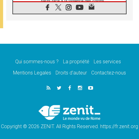
seuls face à la violence des colons
08.08.2026
Léon XIV au sanctuaire de Notre Dame du
Bon Conseil à Genazzano en septembre
08.08.2026
Léon XIV: Sainte Agathe aide à contempler
la victoire de l'amour sur la mort
08.08.2026
«Relancer l'empathie», le projet Triennal d'art
des Universités catholiques
Qui sommes-nous ?
La propriété
Les services
08.08.2026
Signis 2026, donner la parole aux religieuses
Mentions Legales
Droits d’auteur
Contactez-nous
catholiques
08.08.2026
Au Bangladesh, l'Église accompagne les
Dalits sur le chemin de la dignité
07.08.2026
Philippines: le vicariat apostolique de
Calapan devient un diocèse
Copyright © 2026 ZENIT. All Rights Reserved. https://fr.zenit.org