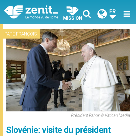
FR
MISSION
PAPE FRANÇOIS
Président Pahor © Vatican Media
Slovénie: visite du président