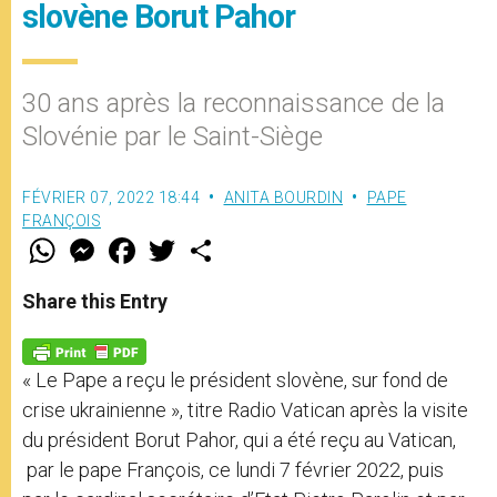
slovène Borut Pahor
30 ans après la reconnaissance de la
Slovénie par le Saint-Siège
FÉVRIER 07, 2022 18:44
ANITA BOURDIN
PAPE
FRANÇOIS
W
M
F
T
S
h
e
a
w
h
a
s
c
i
a
t
s
e
t
r
Share this Entry
s
e
b
t
e
A
n
o
e
p
g
o
r
p
e
k
« Le Pape a reçu le président slovène, sur fond de
r
crise ukrainienne », titre Radio Vatican après la visite
du président Borut Pahor, qui a été reçu au Vatican,
par le pape François, ce lundi 7 février 2022, puis