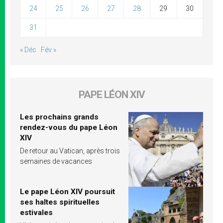
24
25
26
27
28
29
30
31
« Déc
Fév »
PAPE LÉON XIV
Les prochains grands
rendez-vous du pape Léon
XIV
De retour au Vatican, après trois
semaines de vacances
Le pape Léon XIV poursuit
ses haltes spirituelles
estivales