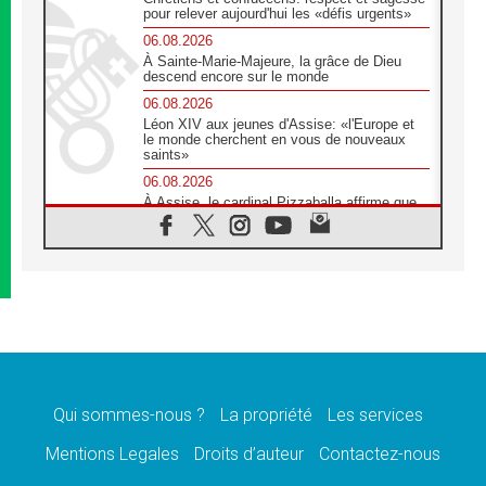
pour relever aujourd'hui les «défis urgents»
06.08.2026
À Sainte-Marie-Majeure, la grâce de Dieu
descend encore sur le monde
06.08.2026
Léon XIV aux jeunes d'Assise: «l'Europe et
le monde cherchent en vous de nouveaux
saints»
06.08.2026
À Assise, le cardinal Pizzaballa affirme que
«les chrétiens veulent la paix»
06.08.2026
Au Mexique, le cardinal Parolin invite à être
aux côtés des marginalisées
06.08.2026
À Assise, le Pape invite les jeunes à
«construire la civilisation de l'amour»
05.08.2026
La visite du Pape en Argentine portera «un
message de paix et de dignité humaine»
Qui sommes-nous ?
La propriété
Les services
05.08.2026
Mentions Legales
Droits d’auteur
Contactez-nous
«La visite du Pape en Uruguay renforcera
l'espérance» affirme Mgr Tróccoli