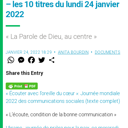
– les 10 titres du lundi 24 janvier
2022
« La Parole de Dieu, au centre »
JANVIER 24, 2022 18:29
ANITA BOURDIN
DOCUMENTS
W
M
F
T
S
h
e
a
w
h
a
s
c
i
a
t
s
e
t
r
Share this Entry
s
e
b
t
e
A
n
o
e
p
g
o
r
p
e
k
« Écouter avec l’oreille du cœur »: Journée mondiale
r
2022 des communications sociales (texte complet)
« L’écoute, condition de la bonne communication »
Ukraine : journée de prière pour la paix, ce mercredi