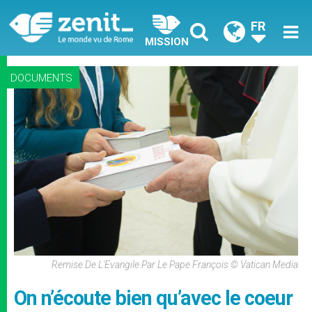
FR
MISSION
DOCUMENTS
Remise De L'Evangile Par Le Pape François © Vatican Media
On n’écoute bien qu’avec le coeur