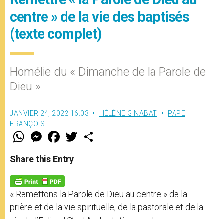
centre » de la vie des baptisés
(texte complet)
Homélie du « Dimanche de la Parole de
Dieu »
JANVIER 24, 2022 16:03
HÉLÈNE GINABAT
PAPE
FRANÇOIS
W
M
F
T
S
h
e
a
w
h
a
s
c
i
a
t
s
e
t
r
Share this Entry
s
e
b
t
e
A
n
o
e
p
g
o
r
p
e
k
« Remettons la Parole de Dieu au centre » de la
r
prière et de la vie spirituelle, de la pastorale et de la