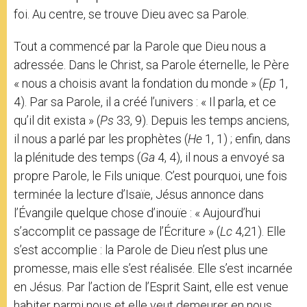
foi. Au centre, se trouve Dieu avec sa Parole.
Tout a commencé par la Parole que Dieu nous a
adressée. Dans le Christ, sa Parole éternelle, le Père
« nous a choisis avant la fondation du monde » (
Ep
1,
4). Par sa Parole, il a créé l’univers : « Il parla, et ce
qu’il dit exista » (
Ps
33, 9). Depuis les temps anciens,
il nous a parlé par les prophètes (
He
1, 1) ; enfin, dans
la plénitude des temps (
Ga
4, 4), il nous a envoyé sa
propre Parole, le Fils unique. C’est pourquoi, une fois
terminée la lecture d’Isaïe, Jésus annonce dans
l’Évangile quelque chose d’inouïe : « Aujourd’hui
s’accomplit ce passage de l’Écriture » (
Lc
4,21). Elle
s’est accomplie : la Parole de Dieu n’est plus une
promesse, mais elle s’est réalisée. Elle s’est incarnée
en Jésus. Par l’action de l’Esprit Saint, elle est venue
habiter parmi nous et elle veut demeurer en nous,