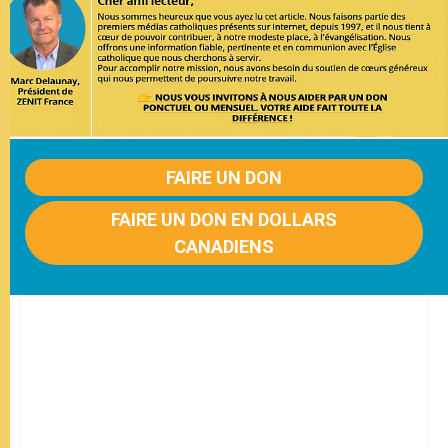
FAIRE UN DON
FAIRE UN DON EN DOLLARS
CANADIENS