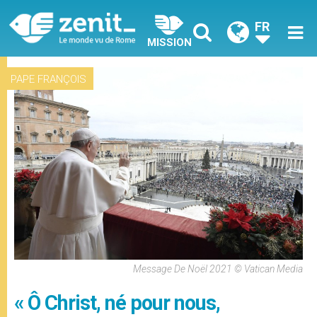
FR
MISSION
PAPE FRANÇOIS
Message De Noël 2021 © Vatican Media
« Ô Christ, né pour nous,