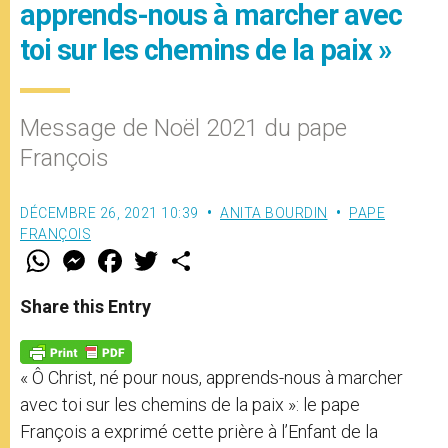
apprends-nous à marcher avec
toi sur les chemins de la paix »
Message de Noël 2021 du pape
François
DÉCEMBRE 26, 2021 10:39
ANITA BOURDIN
PAPE
FRANÇOIS
W
M
F
T
S
h
e
a
w
h
a
s
c
i
a
t
s
e
t
r
Share this Entry
s
e
b
t
e
A
n
o
e
p
g
o
r
p
e
k
« Ô Christ, né pour nous, apprends-nous à marcher
r
avec toi sur les chemins de la paix »: le pape
François a exprimé cette prière à l’Enfant de la