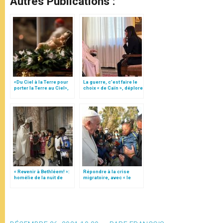
Autres Publications :
«Du Ciel à la Terre pour
La guerre, c’est faire le
porter la Terre au Ciel»,
choix « de Caïn », déplore
par Mgr Francesco Follo
le pape François
« Revenir à Bethléem! »:
Répondre à la crise
homélie de la nuit de
migratoire, avec « le
Noël (texte complet)
style de l’humanité »!
(texte complet)