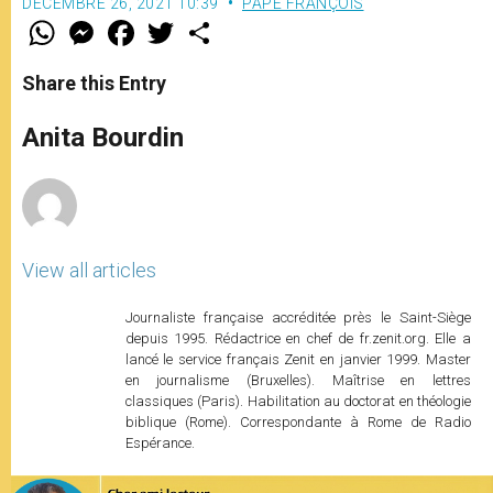
DÉCEMBRE 26, 2021 10:39
PAPE FRANÇOIS
W
M
F
T
S
h
e
a
w
h
a
s
c
i
a
t
s
e
t
r
Share this Entry
s
e
b
t
e
A
n
o
e
p
g
o
r
Anita Bourdin
p
e
k
r
View all articles
Journaliste française accréditée près le Saint-Siège
depuis 1995. Rédactrice en chef de fr.zenit.org. Elle a
lancé le service français Zenit en janvier 1999. Master
en journalisme (Bruxelles). Maîtrise en lettres
classiques (Paris). Habilitation au doctorat en théologie
biblique (Rome). Correspondante à Rome de Radio
Espérance.