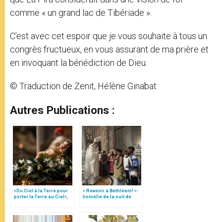
comme « un grand lac de Tibériade ».
C’est avec cet espoir que je vous souhaite à tous un
congrès fructueux, en vous assurant de ma prière et
en invoquant la bénédiction de Dieu.
© Traduction de Zenit, Hélène Ginabat
Autres Publications :
«Du Ciel à la Terre pour
« Revenir à Bethléem! »:
porter la Terre au Ciel»,
homélie de la nuit de
par Mgr Francesco Follo
Noël (texte complet)