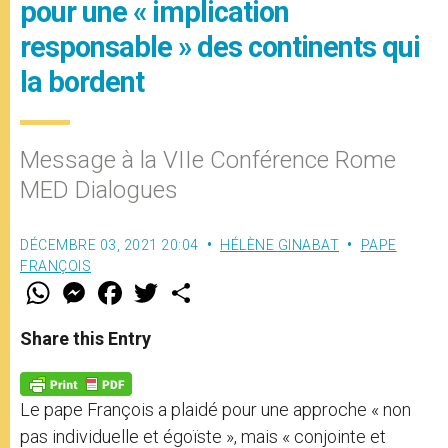
pour une « implication
responsable » des continents qui
la bordent
Message à la VIIe Conférence Rome
MED Dialogues
DÉCEMBRE 03, 2021 20:04
HÉLÈNE GINABAT
PAPE
FRANÇOIS
W
M
F
T
S
h
e
a
w
h
a
s
c
i
a
t
s
e
t
r
Share this Entry
s
e
b
t
e
A
n
o
e
p
g
o
r
p
e
k
Le pape François a plaidé pour une approche « non
r
pas individuelle et égoïste », mais « conjointe et