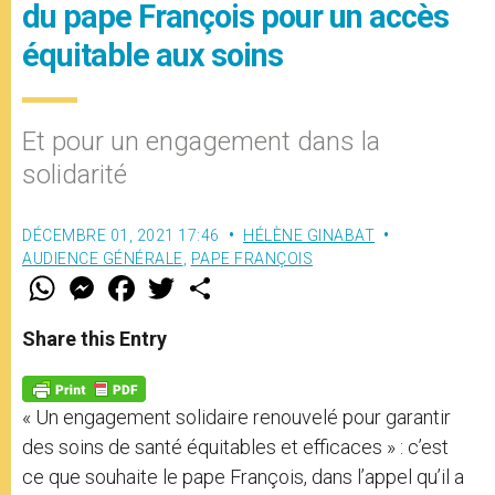
du pape François pour un accès
équitable aux soins
Et pour un engagement dans la
solidarité
DÉCEMBRE 01, 2021 17:46
HÉLÈNE GINABAT
AUDIENCE GÉNÉRALE
,
PAPE FRANÇOIS
W
M
F
T
S
h
e
a
w
h
a
s
c
i
a
t
s
e
t
r
Share this Entry
s
e
b
t
e
A
n
o
e
p
g
o
r
p
e
k
« Un engagement solidaire renouvelé pour garantir
r
des soins de santé équitables et efficaces » : c’est
ce que souhaite le pape François, dans l’appel qu’il a