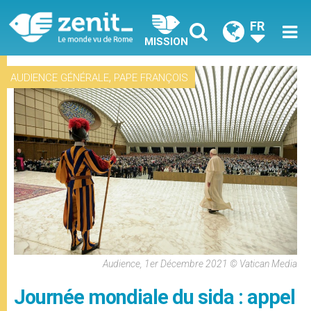
FR
MISSION
,
AUDIENCE GÉNÉRALE
PAPE FRANÇOIS
Audience, 1er Décembre 2021 © Vatican Media
Journée mondiale du sida : appel