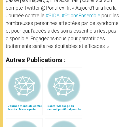
passe pas inaperçu, il l’a aussi fait publier sur son
compte Twitter @Pontifex_fr: «
Aujourd’hui a lieu la
Journée contre le
#SIDA
.
#PrionsEnsemble
pour les
nombreuses personnes affectées par ce syndrome
et pour qui, l’accès à des soins essentiels n’est pas
disponible. Engageons-nous pour garantir des
traitements sanitaires équitables et efficaces. »
Autres Publications :
Journée mondiale contre
Santé : Message du
le sida : Message du
conseil pontifical pour la
Conseil pontifical pour la
Journée mondiale du
Santé
Sida