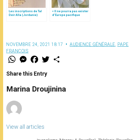
Les inscriptions de Tal
« Il ne pourra pas exister
Deir Alla (Jordanie)
d’Europe pacifique
sans… »: l’Ukraine, dans
la vision de Jean-Paul II
NOVEMBRE 24, 2021 18:17
AUDIENCE GÉNÉRALE
,
PAPE
FRANÇOIS
W
M
F
T
S
h
e
a
w
h
a
s
c
i
a
t
s
e
t
r
Share this Entry
s
e
b
t
e
A
n
o
e
p
g
o
r
Marina Droujinina
p
e
k
r
View all articles