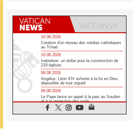
10.08.2026
Création d'un réseau des médias catholiques
au Tchad
10.08.2026
Indonésie: un dollar pour la construction de
219 églises
09.08.2026
Angélus: Léon XIV exhorte à la foi en Dieu
dépouillée de tout orgueil
09.08.2026
Le Pape lance un appel à la paix au Soudan
et à la protection des civils
09.08.2026
Déclaration d'Addis-Abeba du SCEAM sur
l'Éducation Catholique en Afrique
08.08.2026
En Cisjordanie, les chrétiens se sentent
seuls face à la violence des colons