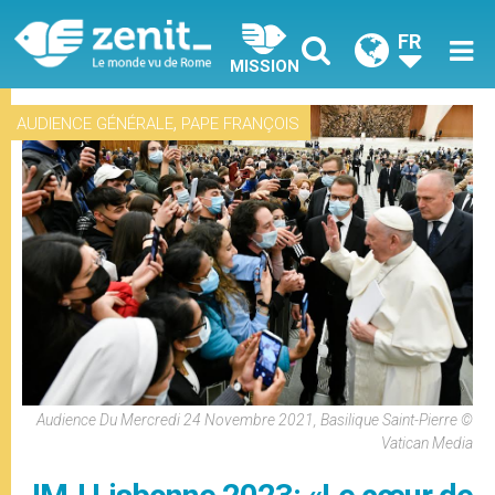
FR
MISSION
,
AUDIENCE GÉNÉRALE
PAPE FRANÇOIS
Audience Du Mercredi 24 Novembre 2021, Basilique Saint-Pierre ©
Vatican Media