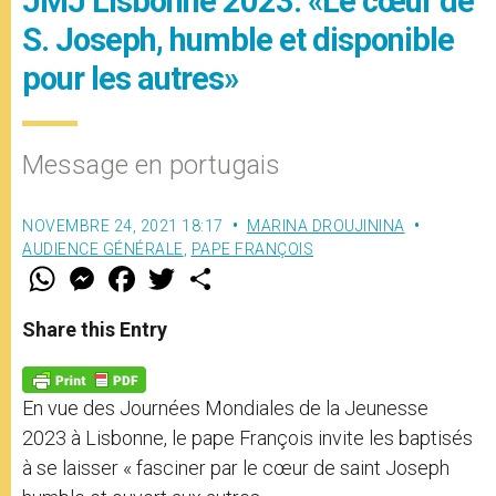
JMJ Lisbonne 2023: «Le cœur de
S. Joseph, humble et disponible
pour les autres»
Message en portugais
NOVEMBRE 24, 2021 18:17
MARINA DROUJININA
AUDIENCE GÉNÉRALE
,
PAPE FRANÇOIS
W
M
F
T
S
h
e
a
w
h
a
s
c
i
a
t
s
e
t
r
Share this Entry
s
e
b
t
e
A
n
o
e
p
g
o
r
p
e
k
En vue des Journées Mondiales de la Jeunesse
r
2023 à Lisbonne, le pape François invite les baptisés
à se laisser « fasciner par le cœur de saint Joseph