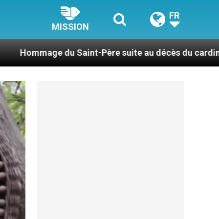
FR
MISSION
int-Père suite au décès du cardinal Júlio Duarte La