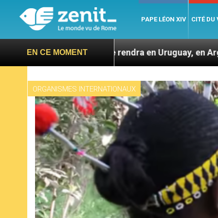
PAPE LÉON XIV
CITÉ DU
éon XIV se rendra en Uruguay, en Argentine et au Pérou 
EN CE MOMENT
ORGANISMES INTERNATIONAUX