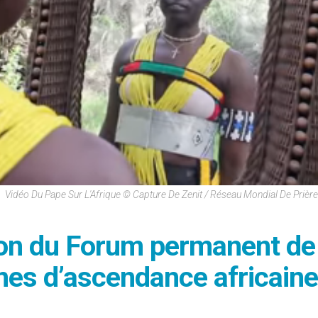
Vidéo Du Pape Sur L'Afrique © Capture De Zenit / Réseau Mondial De Prièr
ion du Forum permanent de
nes d’ascendance africaine