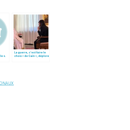
La guerre, c’est faire le
e s.
choix « de Caïn », déplore
per
le pape François
IONAUX