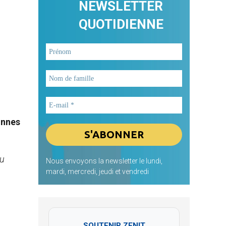
NEWSLETTER
QUOTIDIENNE
onnes
du
Nous envoyons la newsletter le lundi,
mardi, mercredi, jeudi et vendredi
SOUTENIR ZENIT