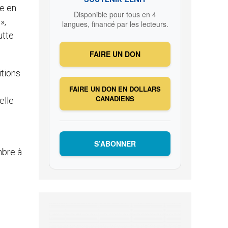
e en
Disponible pour tous en 4
»,
langues, financé par les lecteurs.
utte
FAIRE UN DON
itions
FAIRE UN DON EN DOLLARS
CANADIENS
elle
S’ABONNER
mbre à