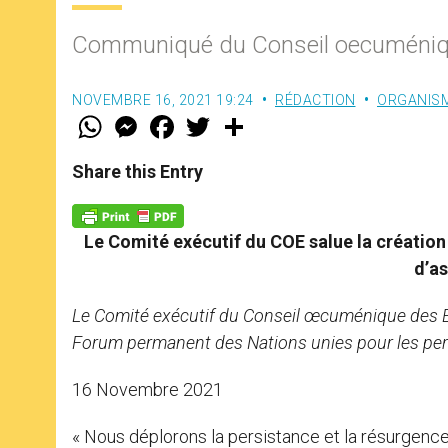
Communiqué du Conseil oecuméniq
NOVEMBRE 16, 2021 19:24
RÉDACTION
ORGANISM
W
M
F
T
S
h
e
a
w
h
a
s
c
i
a
t
s
e
t
r
Share this Entry
s
e
b
t
e
A
n
o
e
p
g
o
r
p
e
k
Le Comité exécutif du COE salue la créatio
r
d’a
Le Comité exécutif du Conseil œcuménique des Égl
Forum permanent des Nations unies pour les per
16 Novembre 2021
« Nous déplorons la persistance et la résurgence