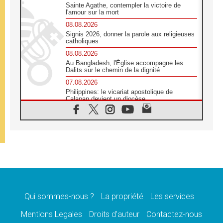
Sainte Agathe, contempler la victoire de
l'amour sur la mort
08.08.2026
Signis 2026, donner la parole aux religieuses
catholiques
08.08.2026
Au Bangladesh, l'Église accompagne les
Dalits sur le chemin de la dignité
07.08.2026
Philippines: le vicariat apostolique de
Calapan devient un diocèse
07.08.2026
Congo-Brazzaville : le 15 août, entre
solennité de l'Assomption et mémoire
nationale
07.08.2026
«La paix commence par l'empathie» estime
le cardinal Parolin
07.08.2026
En Colombie, «la paix ne s'achète pas avec
une signature»
Qui sommes-nous ?
La propriété
Les services
07.08.2026
Mentions Legales
Droits d’auteur
Contactez-nous
Le programme du voyage apostolique du
Pape en France dévoilé