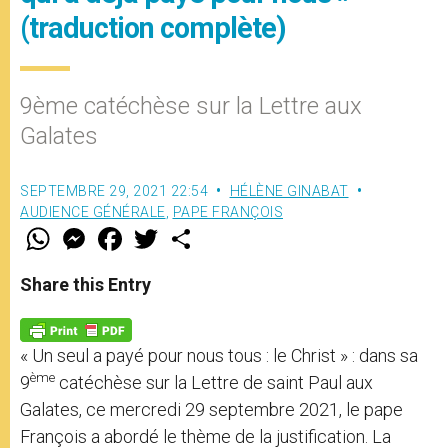
(traduction complète)
9ème catéchèse sur la Lettre aux
Galates
SEPTEMBRE 29, 2021 22:54
HÉLÈNE GINABAT
AUDIENCE GÉNÉRALE
,
PAPE FRANÇOIS
W
M
F
T
S
h
e
a
w
h
a
s
c
i
a
t
s
e
t
r
Share this Entry
s
e
b
t
e
A
n
o
e
p
g
o
r
p
e
k
« Un seul a payé pour nous tous : le Christ » : dans sa
r
ème
9
catéchèse sur la Lettre de saint Paul aux
Galates, ce mercredi 29 septembre 2021, le pape
François a abordé le thème de la justification. La