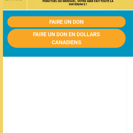
FAIRE UN DON
FAIRE UN DON EN DOLLARS
CANADIENS