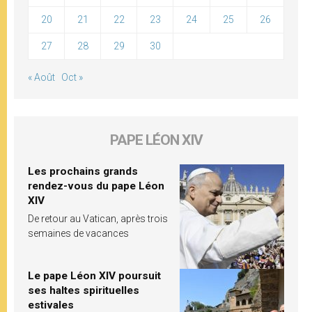
20
21
22
23
24
25
26
27
28
29
30
« Août
Oct »
PAPE LÉON XIV
Les prochains grands
rendez-vous du pape Léon
XIV
De retour au Vatican, après trois
semaines de vacances
Le pape Léon XIV poursuit
ses haltes spirituelles
estivales