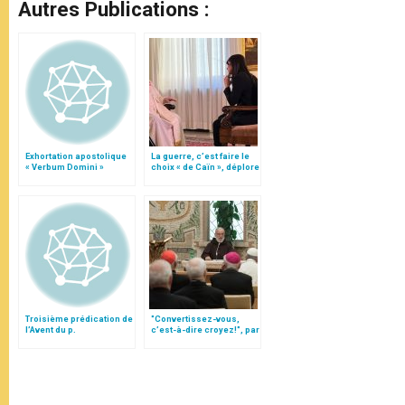
Autres Publications :
Exhortation apostolique
La guerre, c’est faire le
« Verbum Domini »
choix « de Caïn », déplore
le pape François
Troisième prédication de
"Convertissez-vous,
l’Avent du p.
c’est-à-dire croyez!", par
Cantalamessa : La
le p. Cantalamessa
justification gratuite par
ofmcap.
la foi