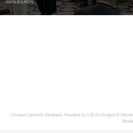
ANITA BOURDIN
L'évêque Calviniste Steinbach, Président Du COE De Hongrie © Vatican
Media