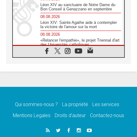
Léon XIV au sanctuaire de Notre Dame du
Bon Conseil à Genazzano en septembre
08.08.2026
Léon XIV: Sainte Agathe aide à contempler
la victoire de l'amour sur la mort
08.08.2026
«Relancer l'empathie», le projet Triennal d'art
des Universités catholiques
08.08.2026
Signis 2026, donner la parole aux religieuses
catholiques
08.08.2026
Au Bangladesh, l'Église accompagne les
Dalits sur le chemin de la dignité
07.08.2026
Philippines: le vicariat apostolique de
Calapan devient un diocèse
Qui sommes-nous ?
La propriété
Les services
07.08.2026
Congo-Brazzaville: le 15 août, entre solennité
Mentions Legales
Droits d’auteur
Contactez-nous
de l'Assomption et mémoire nationale
07.08.2026
«La paix commence par l'empathie» estime
le cardinal Parolin