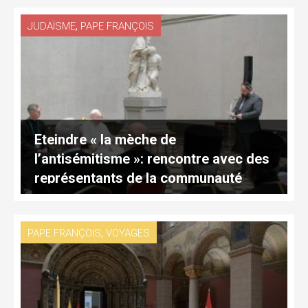
,
JUDAÏSME
PAPE FRANÇOIS
Eteindre « la mèche de
l’antisémitisme »: rencontre avec des
représentants de la communauté
juive
,
PAPE FRANÇOIS
VOYAGES