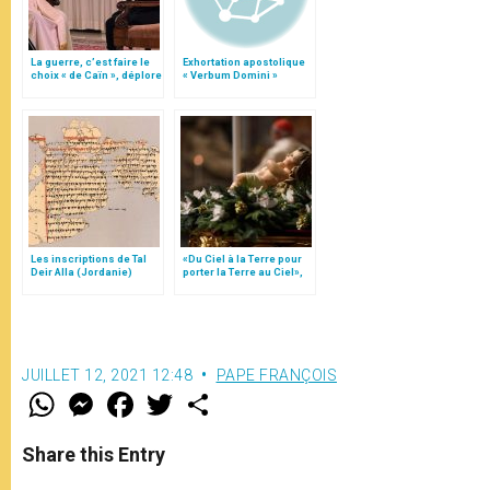
La guerre, c’est faire le
Exhortation apostolique
choix « de Caïn », déplore
« Verbum Domini »
le pape François
Les inscriptions de Tal
«Du Ciel à la Terre pour
Deir Alla (Jordanie)
porter la Terre au Ciel»,
par Mgr Francesco Follo
JUILLET 12, 2021 12:48
PAPE FRANÇOIS
W
M
F
T
S
h
e
a
w
h
a
s
c
i
a
t
s
e
t
r
Share this Entry
s
e
b
t
e
A
n
o
e