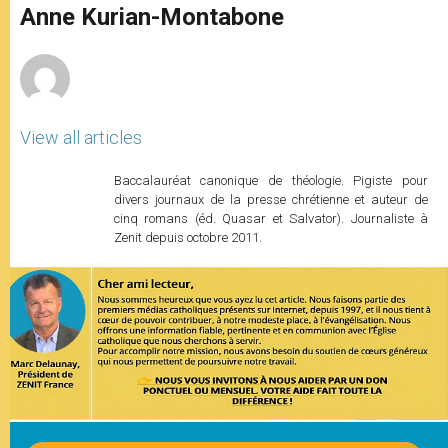
p
g
o
r
Anne Kurian-Montabone
p
e
k
r
View all articles
Baccalauréat canonique de théologie. Pigiste pour
divers journaux de la presse chrétienne et auteur de
cinq romans (éd. Quasar et Salvator). Journaliste à
Zenit depuis octobre 2011.