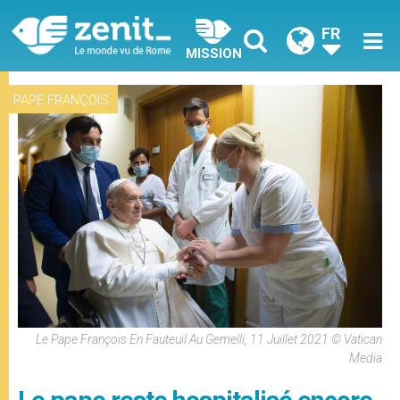
FR
MISSION
PAPE FRANÇOIS
Le Pape François En Fauteuil Au Gemelli, 11 Juillet 2021 © Vatican
Media