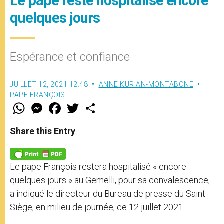
Le pape reste hospitalisé encore
quelques jours
Espérance et confiance
JUILLET 12, 2021 12:48
ANNE KURIAN-MONTABONE
PAPE FRANÇOIS
W
M
F
T
S
h
e
a
w
h
a
s
c
i
a
t
s
e
t
r
Share this Entry
s
e
b
t
e
A
n
o
e
p
g
o
r
p
e
k
Le pape François restera hospitalisé « encore
r
quelques jours » au Gemelli, pour sa convalescence,
a indiqué le directeur du Bureau de presse du Saint-
Siège, en milieu de journée, ce 12 juillet 2021.