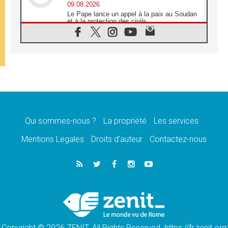
09.08.2026
Le Pape lance un appel à la paix au Soudan
et à la protection des civils
09.08.2026
Déclaration d'Addis-Abeba du SCEAM sur
l'Éducation Catholique en Afrique
08.08.2026
En Cisjordanie, les chrétiens se sentent
seuls face à la violence des colons
08.08.2026
Léon XIV au sanctuaire de Notre Dame du
Bon Conseil à Genazzano en septembre
Qui sommes-nous ?
La propriété
Les services
08.08.2026
Léon XIV: Sainte Agathe aide à contempler
Mentions Legales
Droits d’auteur
Contactez-nous
la victoire de l'amour sur la mort
08.08.2026
«Relancer l'empathie», le projet Triennal d'art
des Universités catholiques
08.08.2026
Signis 2026, donner la parole aux religieuses
catholiques
Copyright © 2026 ZENIT. All Rights Reserved. https://fr.zenit.org