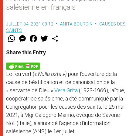
salésienne en français
JUILLET 04, 2021 00:12
ANITA BOURDIN
CAUSES DES
SAINTS
W
M
F
T
S
h
e
a
w
h
a
s
c
i
a
t
s
e
t
r
Share this Entry
s
e
b
t
e
A
n
o
e
p
g
o
r
p
e
k
Le feu vert («
Nulla osta »)
pour l’ouverture de la
r
cause de béatification et de canonisation de la
« servante de Dieu »
Vera Grita
(1923-1969), laïque,
coopératrice salésienne, a été communiqué par la
Congrégation pour les causes des saints, le 26 mai
2021, à Mgr Calogero Marino, évêque de Savone-
Noli (Italie), a annoncé l’agence d’information
salésienne (ANS) le 1er juillet.