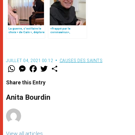
La guerre, c’est faire le
«Frappé par le
choix « de Caïn », déplore
coronavirus»,
le pape François
témoignage du p. Léthel,
ocd
JUILLET 04, 2021 00:12
CAUSES DES SAINTS
W
M
F
T
S
h
e
a
w
h
a
s
c
i
a
t
s
e
t
r
Share this Entry
s
e
b
t
e
A
n
o
e
p
g
o
r
Anita Bourdin
p
e
k
r
View all articles