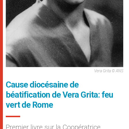
Vera Grita © ANS
Cause diocésaine de
béatification de Vera Grita: feu
vert de Rome
Premier livre sur la Coopératrice