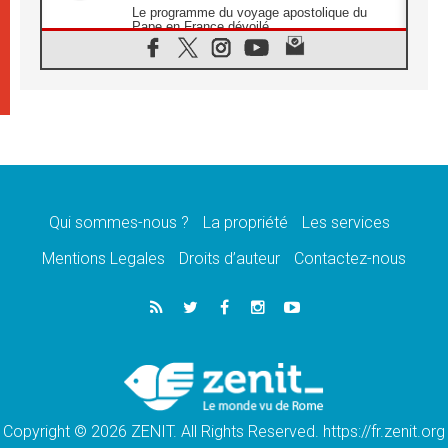
Le programme du voyage apostolique du
Pape en France dévoilé
07.08.2026
1ère Conférence continentale sur l'éducation
catholique en Afrique
07.08.2026
Un logo symbolique pour la venue du Pape
en France
07.08.2026
Cardinal Rossi: «La venue du Pape Léon en
Argentine est un hommage à François»
Qui sommes-nous ?
La propriété
Les services
07.08.2026
Hiroshima et Nagasaki, 81 ans après,
Mentions Legales
Droits d’auteur
Contactez-nous
lancement des «dix jours de prière pour la
paix»
06.08.2026
Préparatifs des JMJ 2027 à Séoul: «c'est
passionnant et l'impatience est immense!»
06.08.2026
Chrétiens et confucéens: respect et sagesse
pour relever les «défis urgents»
Copyright © 2026 ZENIT. All Rights Reserved. https://fr.zenit.org