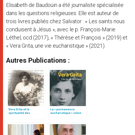
Elisabeth de Baudoüin a été journaliste spécialisée
dans les questions religieuses. Elle est auteur de
trois livres publiés chez Salvator : « Les saints nous
conduisent à Jésus », avec le p. François-Marie
Léthel, ocd (2017), « Thérèse et François » (2019) et
« Vera Grita, une vie eucharistique » (2021).
Autres Publications :
Vera Grita et la
La « permanence
spiritualité des
eucharistique » selon
« Tabernacles Vivants »
Vera Grita, par Elisabeth
de Baudoüin