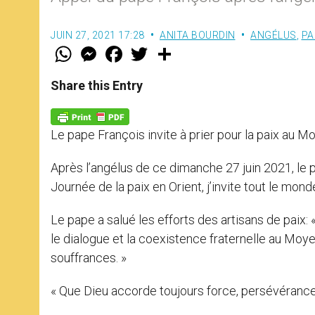
JUIN 27, 2021 17:28
ANITA BOURDIN
ANGÉLUS
,
PA
W
M
F
T
S
h
e
a
w
h
a
s
c
i
a
t
s
e
t
r
Share this Entry
s
e
b
t
e
A
n
o
e
p
g
o
r
p
e
k
Le pape François invite à prier pour la paix au M
r
Après l’angélus de ce dimanche 27 juin 2021, le pa
Journée de la paix en Orient, j’invite tout le mond
Le pape a salué les efforts des artisans de paix:
le dialogue et la coexistence fraternelle au Moyen
souffrances. »
« Que Dieu accorde toujours force, persévérance 