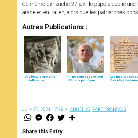
Ce même dimanche 27 juin, le pape a publié une 
arabe et en italien, alors que les patriarches cons
Autres Publications :
Une lecture croyante :
« Il ne pourra pas exister
Les inscriptions de
l’intelligence
d’Europe pacifique
Deir Alla (Jordanie
typologique des deux
sans… »: l’Ukraine, dans
Testaments
la vision de Jean-Paul II
JUIN 27, 2021 17:28
ANGÉLUS
,
PAPE FRANÇOIS
W
M
F
T
S
h
e
a
w
h
a
s
c
i
a
t
s
e
t
r
Share this Entry
s
e
b
t
e