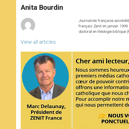
A
n
o
e
p
g
o
r
Anita Bourdin
p
e
k
r
Journaliste française accréditée
français Zenit en janvier 1999.
doctorat en théologie bibliqu
View all articles