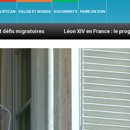
 VATICAN
EGLISE ET MONDE
DOCUMENTS
FAIRE UN DON
ires
Léon XIV en France : le programme détaillé 