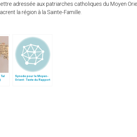
lettre adressée aux patriarches catholiques du Moyen Orie
acrent la région à la Sainte-Famille.
 Tal
Synode pour le Moyen-
)
Orient : Texte du Rapport
après le débat général