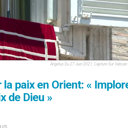
Angélus Du 27 Juin 2021, Capture Sur Vatica
la paix en Orient: « Implor
ix de Dieu »
lus