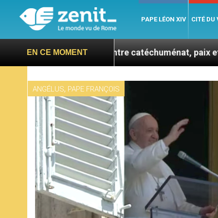
PAPE LÉON XIV
CITÉ DU
 se confie : entre catéchuménat, paix et défis migrato
EN CE MOMENT
,
ANGÉLUS
PAPE FRANÇOIS