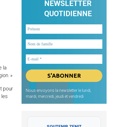
NEWSLETTER
QUOTIDIENNE
e la
ion. »
nt pour
Nous envoyons la newsletter le lundi,
 les
mardi, mercredi, jeudi et vendredi
SOUTENIR ZENIT