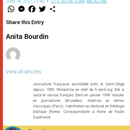
JUIN 18, 2021 23:40
CITÉ DU VATICAN
,
MÉDECINE
W
M
F
T
S
h
e
a
w
h
a
s
c
i
a
t
s
e
t
r
Share this Entry
s
e
b
t
e
A
n
o
e
p
g
o
r
Anita Bourdin
p
e
k
r
View all articles
Journaliste française accréditée près le Saint-Siège
depuis 1995. Rédactrice en chef de fr.zenit.org. Elle a
lancé le service français Zenit en janvier 1999. Master
en journalisme (Bruxelles). Maîtrise en lettres
classiques (Paris). Habilitation au doctorat en théologie
biblique (Rome). Correspondante à Rome de Radio
Espérance.