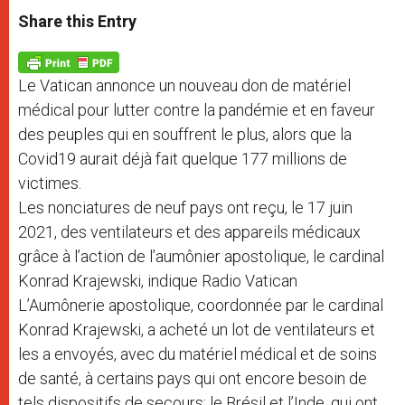
a
s
c
i
a
t
s
e
t
r
Share this Entry
s
e
b
t
e
A
n
o
e
p
g
o
r
p
e
k
Le Vatican annonce un nouveau don de matériel
r
médical pour lutter contre la pandémie et en faveur
des peuples qui en souffrent le plus, alors que la
Covid19 aurait déjà fait quelque 177 millions de
victimes.
Les nonciatures de neuf pays ont reçu, le 17 juin
2021, des ventilateurs et des appareils médicaux
grâce à l’action de l’aumônier apostolique, le cardinal
Konrad Krajewski, indique Radio Vatican
L’Aumônerie apostolique, coordonnée par le cardinal
Konrad Krajewski, a acheté un lot de ventilateurs et
les a envoyés, avec du matériel médical et de soins
de santé, à certains pays qui ont encore besoin de
tels dispositifs de secours: le Brésil et l’Inde, qui ont