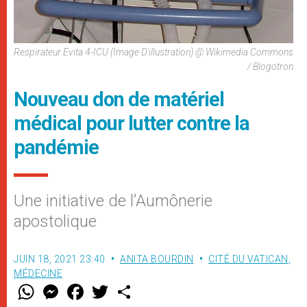
Respirateur Evita 4-ICU (image D'illustration) @ Wikimedia Commons
/ Blogotron
Nouveau don de matériel
médical pour lutter contre la
pandémie
Une initiative de l’Aumônerie
apostolique
JUIN 18, 2021 23:40
ANITA BOURDIN
CITÉ DU VATICAN
,
MÉDECINE
W
M
F
T
S
h
e
a
w
h