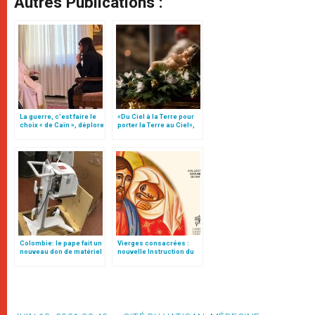
Autres Publications :
La guerre, c’est faire le
«Du Ciel à la Terre pour
choix « de Caïn », déplore
porter la Terre au Ciel»,
le pape François
par Mgr Francesco Follo
Colombie: le pape fait un
Vierges consacrées :
nouveau don de matériel
nouvelle Instruction du
médical
Vatican