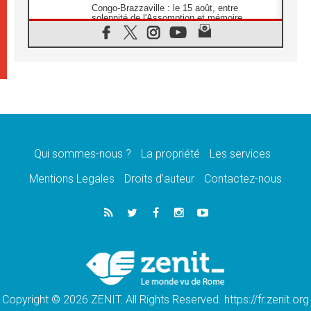
Congo-Brazzaville : le 15 août, entre
solennité de l'Assomption et mémoire
nationale
07.08.2026
«La paix commence par l'empathie» estime
le cardinal Parolin
07.08.2026
En Colombie, «la paix ne s'achète pas avec
une signature»
07.08.2026
Le programme du voyage apostolique du
Pape en France dévoilé
Qui sommes-nous ?
La propriété
Les services
07.08.2026
Mentions Legales
Droits d’auteur
Contactez-nous
1ère Conférence continentale sur l'éducation
catholique en Afrique
07.08.2026
Un logo symbolique pour la venue du Pape
en France
07.08.2026
Cardinal Rossi: «La venue du Pape Léon en
Argentine est un hommage à François»
Copyright © 2026 ZENIT. All Rights Reserved. https://fr.zenit.org