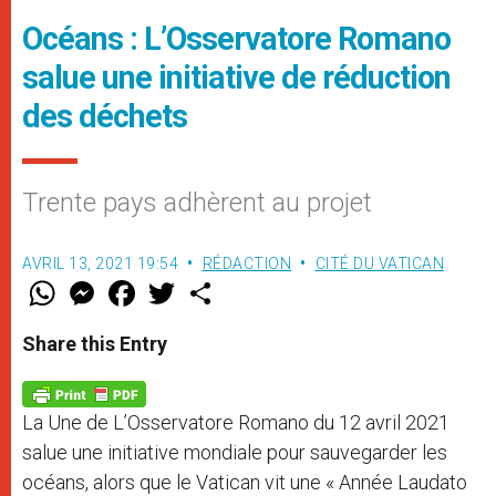
Océans : L’Osservatore Romano
salue une initiative de réduction
des déchets
Trente pays adhèrent au projet
AVRIL 13, 2021 19:54
RÉDACTION
CITÉ DU VATICAN
W
M
F
T
S
h
e
a
w
h
a
s
c
i
a
t
s
e
t
r
Share this Entry
s
e
b
t
e
A
n
o
e
p
g
o
r
p
e
k
La Une de L’Osservatore Romano du 12 avril 2021
r
salue une initiative mondiale pour sauvegarder les
océans, alors que le Vatican vit une « Année Laudato