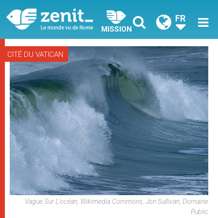
FR
MISSION
CITÉ DU VATICAN
Vague Sur L'océan, Wikimedia Commons, Jon Sullivan, Domaine
Public