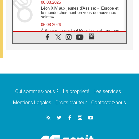
06.08.2026
Léon XIV aux jeunes d'Assise: «l'Europe et
le monde cherchent en vous de nouveaux
saints»
06.08.2026
À Assise, le cardinal Pizzaballa affirme que
«les chrétiens veulent la paix»
06.08.2026
Au Mexique, le cardinal Parolin invite à être
aux côtés des marginalisées
06.08.2026
À Assise, le Pape invite les jeunes à
«construire la civilisation de l'amour»
05.08.2026
La visite du Pape en Argentine portera «un
message de paix et de dignité humaine»
Qui sommes-nous ?
La propriété
Les services
05.08.2026
Mentions Legales
Droits d’auteur
Contactez-nous
«La visite du Pape en Uruguay renforcera
l'espérance» affirme Mgr Tróccoli
05.08.2026
Le nonce en Ukraine: «Il est inquiétant
d'entendre ceux qui bénissent la guerre»
05.08.2026
Léon XIV au Pérou, une lueur d'espoir pour