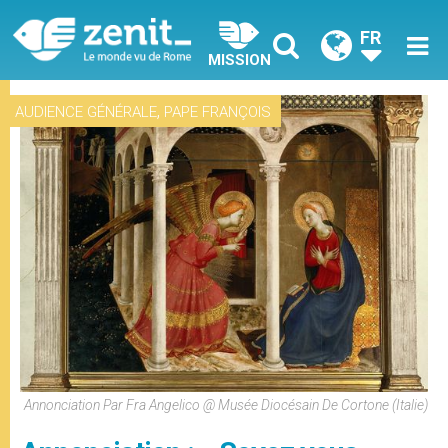
FR
MISSION
,
AUDIENCE GÉNÉRALE
PAPE FRANÇOIS
Annonciation Par Fra Angelico @ Musée Diocésain De Cortone (Italie)