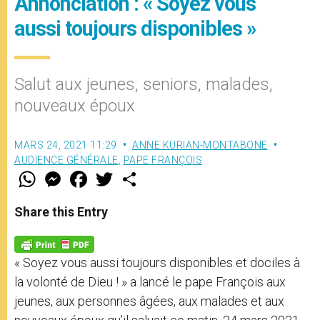
Annonciation : « Soyez vous
aussi toujours disponibles »
Salut aux jeunes, seniors, malades,
nouveaux époux
MARS 24, 2021 11:29
ANNE KURIAN-MONTABONE
AUDIENCE GÉNÉRALE
,
PAPE FRANÇOIS
W
M
F
T
S
h
e
a
w
h
a
s
c
i
a
t
s
e
t
r
Share this Entry
s
e
b
t
e
A
n
o
e
p
g
o
r
p
e
k
« Soyez vous aussi toujours disponibles et dociles à
r
la volonté de Dieu ! » a lancé le pape François aux
jeunes, aux personnes âgées, aux malades et aux