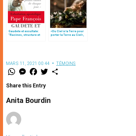
Gaudete et exsultate:
«Du Ciel à la Terre pour
"Racines, structure et
porter la Terre au Ciel»,
signification", par
par Mgr Francesco Follo
Antonio Spadaro S.I.
MARS 11, 2021 00:44
TÉMOINS
W
M
F
T
S
h
e
a
w
h
a
s
c
i
a
t
s
e
t
r
Share this Entry
s
e
b
t
e
A
n
o
e
p
g
o
r
Anita Bourdin
p
e
k
r