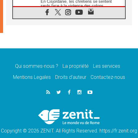
En Cisjordanie, les chrétiens se sentent
seuls face à la violence des colons
08.08.2026
Léon XIV au sanctuaire de Notre Dame du
Bon Conseil à Genazzano en septembre
08.08.2026
Léon XIV: Sainte Agathe aide à contempler
la victoire de l'amour sur la mort
08.08.2026
«Relancer l'empathie», le projet Triennal d'art
des Universités catholiques
Qui sommes-nous ?
La propriété
Les services
08.08.2026
Signis 2026, donner la parole aux religieuses
Mentions Legales
Droits d’auteur
Contactez-nous
catholiques
08.08.2026
Au Bangladesh, l'Église accompagne les
Dalits sur le chemin de la dignité
07.08.2026
Philippines: le vicariat apostolique de
Calapan devient un diocèse
Copyright © 2026 ZENIT. All Rights Reserved. https://fr.zenit.org