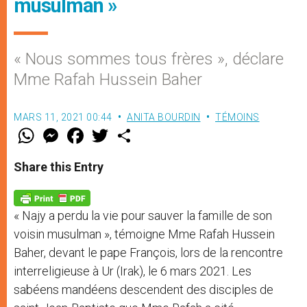
musulman »
« Nous sommes tous frères », déclare
Mme Rafah Hussein Baher
MARS 11, 2021 00:44
ANITA BOURDIN
TÉMOINS
W
M
F
T
S
h
e
a
w
h
a
s
c
i
a
t
s
e
t
r
Share this Entry
s
e
b
t
e
A
n
o
e
p
g
o
r
p
e
k
« Najy a perdu la vie pour sauver la famille de son
r
voisin musulman », témoigne Mme Rafah Hussein
Baher, devant le pape François, lors de la rencontre
interreligieuse à Ur (Irak), le 6 mars 2021. Les
sabéens mandéens descendent des disciples de