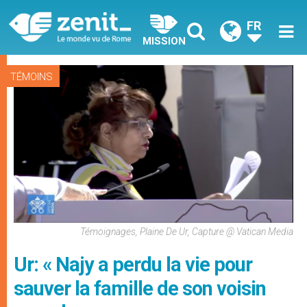
FR
MISSION
TÉMOINS
Témoignages, Plaine De Ur, Capture @ Vatican Media
Ur: « Najy a perdu la vie pour
sauver la famille de son voisin