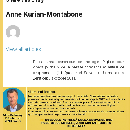
s
e
b
t
e
A
n
o
e
p
g
o
r
Anne Kurian-Montabone
p
e
k
r
View all articles
Baccalauréat canonique de théologie. Pigiste pour
divers journaux de la presse chrétienne et auteur de
cinq romans (éd. Quasar et Salvator). Journaliste à
Zenit depuis octobre 2011.