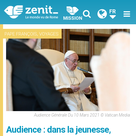
FR
MISSION
,
PAPE FRANÇOIS
VOYAGES
Audience Générale Du 10 Mars 2021 © Vatican Media
Audience : dans la jeunesse,