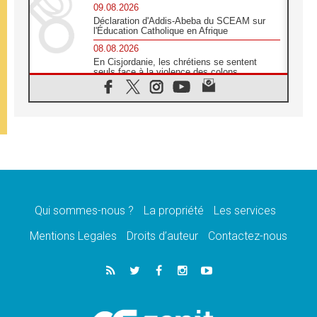
09.08.2026
Déclaration d'Addis-Abeba du SCEAM sur
l'Éducation Catholique en Afrique
08.08.2026
En Cisjordanie, les chrétiens se sentent
seuls face à la violence des colons
08.08.2026
Léon XIV au sanctuaire de Notre Dame du
Bon Conseil à Genazzano en septembre
08.08.2026
Léon XIV: Sainte Agathe aide à contempler
la victoire de l'amour sur la mort
08.08.2026
«Relancer l'empathie», le projet Triennal d'art
des Universités catholiques
Qui sommes-nous ?
La propriété
Les services
08.08.2026
Signis 2026, donner la parole aux religieuses
Mentions Legales
Droits d’auteur
Contactez-nous
catholiques
08.08.2026
Au Bangladesh, l'Église accompagne les
Dalits sur le chemin de la dignité
07.08.2026
Philippines: le vicariat apostolique de