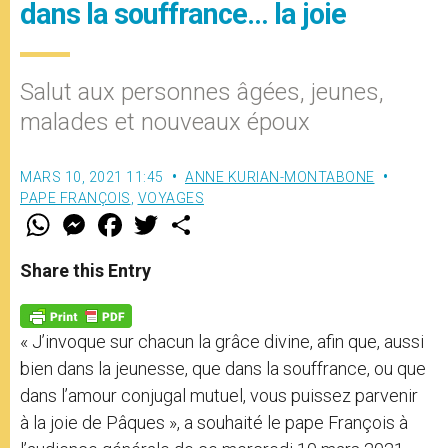
dans la souffrance… la joie
Salut aux personnes âgées, jeunes,
malades et nouveaux époux
MARS 10, 2021 11:45
ANNE KURIAN-MONTABONE
PAPE FRANÇOIS
,
VOYAGES
W
M
F
T
S
h
e
a
w
h
a
s
c
i
a
t
s
e
t
r
Share this Entry
s
e
b
t
e
A
n
o
e
p
g
o
r
p
e
k
« J’invoque sur chacun la grâce divine, afin que, aussi
r
bien dans la jeunesse, que dans la souffrance, ou que
dans l’amour conjugal mutuel, vous puissez parvenir
à la joie de Pâques », a souhaité le pape François à