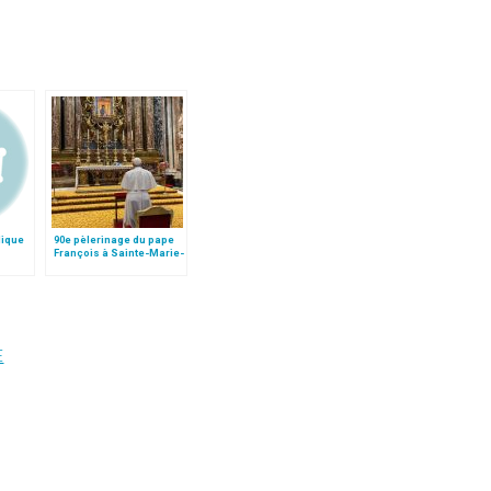
lique
90e pèlerinage du pape
François à Sainte-Marie-
Majeure
E