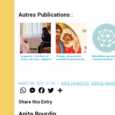
Autres Publications :
La guerre, c’est faire le
Vierges consacrées :
Exhortation aposto
choix « de Caïn », déplore
nouvelle Instruction du
« Verbum Domini »
le pape François
Vatican
MARS 08, 2021 21:00
PAPE FRANÇOIS
,
VIERGE MARI
W
M
F
T
S
h
e
a
w
h
a
s
c
i
a
t
s
e
t
r
Share this Entry
s
e
b
t
e
A
n
o
e
p
g
o
r
Anita Bourdin