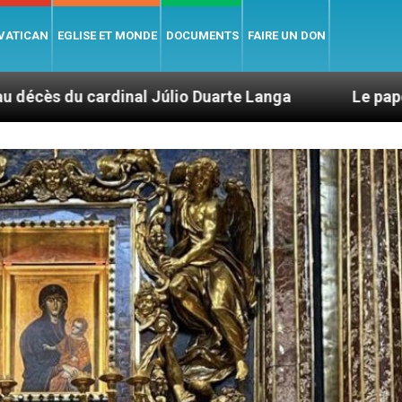
 VATICAN
EGLISE ET MONDE
DOCUMENTS
FAIRE UN DON
lio Duarte Langa
Le pape Léon XIV évoque un v