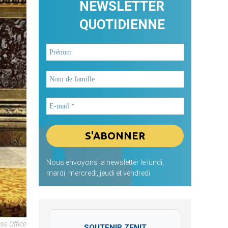
NEWSLETTER
QUOTIDIENNE
Nous envoyons la newsletter le lundi,
mardi, mercredi, jeudi et vendredi
ss Office
SOUTENIR ZENIT