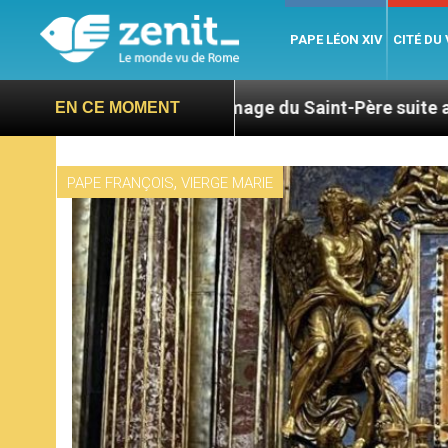
PAPE LÉON XIV
CITÉ DU
Hommage du Saint-Père suite au décès du cardinal Jú
EN CE MOMENT
,
PAPE FRANÇOIS
VIERGE MARIE