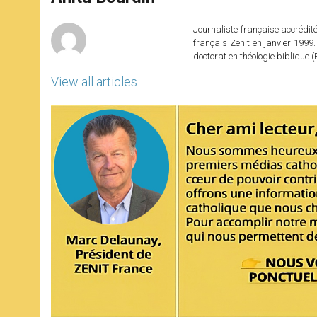
p
e
k
r
Journaliste française accréditée
français Zenit en janvier 1999.
doctorat en théologie bibliqu
View all articles