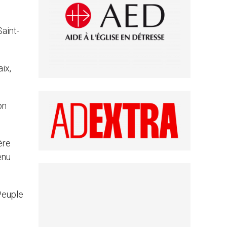
Saint-
ix,
on
ère
enu
Peuple