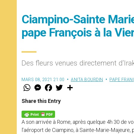
Ciampino-Sainte Marie
pape François à la Vie
Des fleurs venues directement d’Ira
MARS 08, 2021 21:00
ANITA BOURDIN
PAPE FRAN
W
M
F
T
S
h
e
a
w
h
a
s
c
i
a
t
s
e
t
r
Share this Entry
s
e
b
t
e
A
n
o
e
p
g
o
r
p
e
k
A son arrivée à Rome, après quelque 4h 30 de vo
r
l’aéroport de Ciampino, à Sainte-Marie-Majeure, p