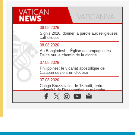
08.08.2026
Signis 2026, donner la parole aux religieuses
catholiques
08.08.2026
Au Bangladesh, l'Église accompagne les
Dalits sur le chemin de la dignité
07.08.2026
Philippines: le vicariat apostolique de
Calapan devient un diocèse
07.08.2026
Congo-Brazzaville : le 15 août, entre
solennité de l'Assomption et mémoire
nationale
07.08.2026
«La paix commence par l'empathie» estime
le cardinal Parolin
07.08.2026
En Colombie, «la paix ne s'achète pas avec
une signature»