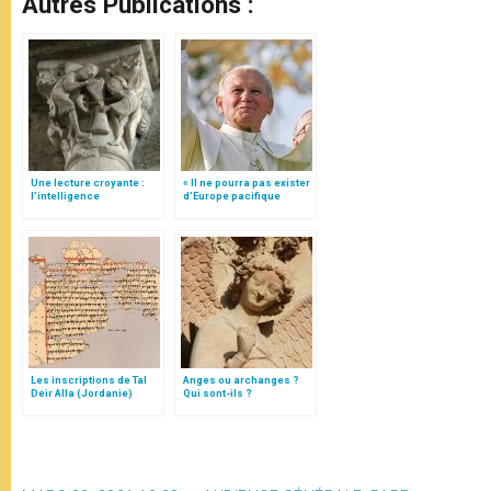
Autres Publications :
Une lecture croyante :
« Il ne pourra pas exister
l’intelligence
d’Europe pacifique
typologique des deux
sans… »: l’Ukraine, dans
Testaments
la vision de Jean-Paul II
Les inscriptions de Tal
Anges ou archanges ?
Deir Alla (Jordanie)
Qui sont-ils ?