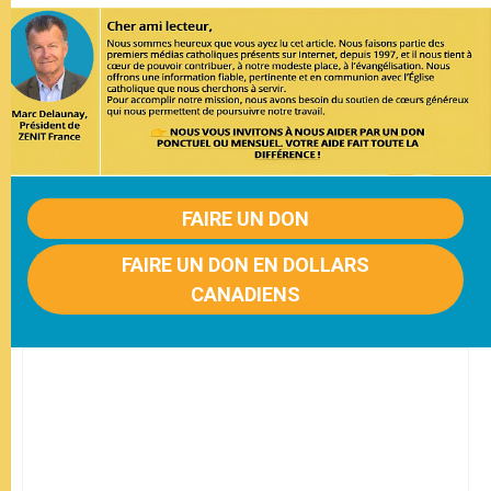
FAIRE UN DON
FAIRE UN DON EN DOLLARS
CANADIENS