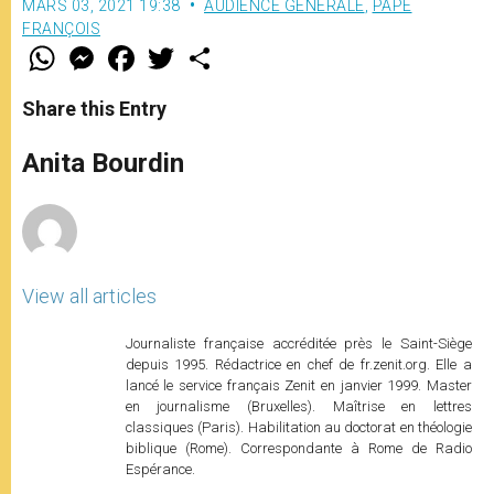
MARS 03, 2021 19:38
AUDIENCE GÉNÉRALE
,
PAPE
FRANÇOIS
W
M
F
T
S
h
e
a
w
h
a
s
c
i
a
t
s
e
t
r
Share this Entry
s
e
b
t
e
A
n
o
e
p
g
o
r
Anita Bourdin
p
e
k
r
View all articles
Journaliste française accréditée près le Saint-Siège
depuis 1995. Rédactrice en chef de fr.zenit.org. Elle a
lancé le service français Zenit en janvier 1999. Master
en journalisme (Bruxelles). Maîtrise en lettres
classiques (Paris). Habilitation au doctorat en théologie
biblique (Rome). Correspondante à Rome de Radio
Espérance.