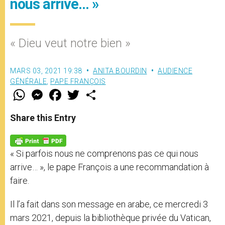
nous arrive… »
« Dieu veut notre bien »
MARS 03, 2021 19:38
ANITA BOURDIN
AUDIENCE
GÉNÉRALE
,
PAPE FRANÇOIS
W
M
F
T
S
h
e
a
w
h
a
s
c
i
a
t
s
e
t
r
Share this Entry
s
e
b
t
e
A
n
o
e
p
g
o
r
p
e
k
« Si parfois nous ne comprenons pas ce qui nous
r
arrive… », le pape François a une recommandation à
faire.
Il l’a fait dans son message en arabe, ce mercredi 3
mars 2021, depuis la bibliothèque privée du Vatican,