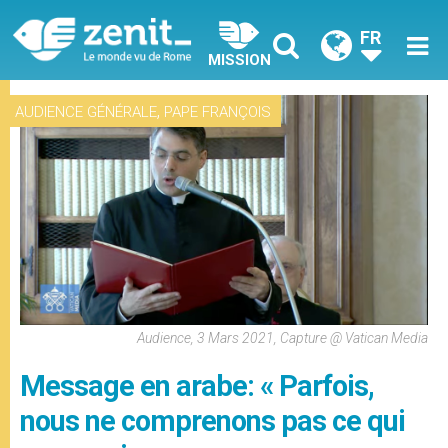
FR
MISSION
,
AUDIENCE GÉNÉRALE
PAPE FRANÇOIS
Audience, 3 Mars 2021, Capture @ Vatican Media
Message en arabe: « Parfois,
nous ne comprenons pas ce qui