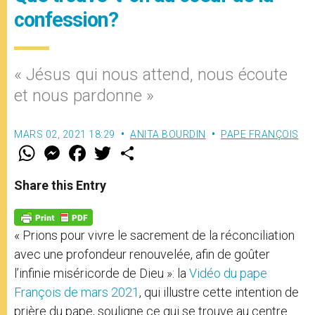
confession?
« Jésus qui nous attend, nous écoute
et nous pardonne »
MARS 02, 2021 18:29
ANITA BOURDIN
PAPE FRANÇOIS
W
M
F
T
S
h
e
a
w
h
a
s
c
i
a
t
s
e
t
r
Share this Entry
s
e
b
t
e
A
n
o
e
p
g
o
r
p
e
k
« Prions pour vivre le sacrement de la réconciliation
r
avec une profondeur renouvelée, afin de goûter
l’infinie miséricorde de Dieu »: la
Vidéo du pape
François de mars 2021
, qui illustre cette intention de
prière du pape, souligne ce qui se trouve au centre