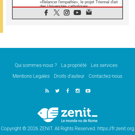
«Relancer l'empathie», le projet Triennal d'art
des Universités catholiques
08.08.2026
Signis 2026, donner la parole aux religieuses
catholiques
08.08.2026
Au Bangladesh, l'Église accompagne les
Dalits sur le chemin de la dignité
07.08.2026
Philippines: le vicariat apostolique de
Calapan devient un diocèse
Qui sommes-nous ?
La propriété
Les services
07.08.2026
Congo-Brazzaville: le 15 août, entre solennité
Mentions Legales
Droits d’auteur
Contactez-nous
de l'Assomption et mémoire nationale
07.08.2026
«La paix commence par l'empathie» estime
le cardinal Parolin
07.08.2026
En Colombie, «la paix ne s'achète pas avec
une signature»
Copyright © 2026 ZENIT. All Rights Reserved. https://fr.zenit.org