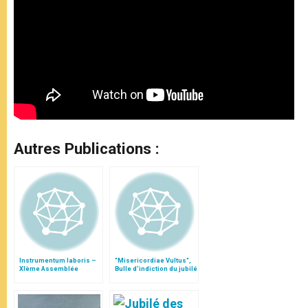
Autres Publications :
Instrumentum laboris –
"Misericordiae Vultus",
XIème Assemblée
Bulle d'indiction du jubilé
Générale Ordinaire du
extraordinaire
Synode des Évêques