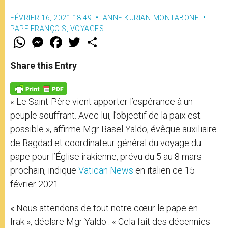
FÉVRIER 16, 2021 18:49
ANNE KURIAN-MONTABONE
PAPE FRANÇOIS
,
VOYAGES
W
M
F
T
S
h
e
a
w
h
a
s
c
i
a
t
s
e
t
r
Share this Entry
s
e
b
t
e
A
n
o
e
p
g
o
r
p
e
k
« Le Saint-Père vient apporter l’espérance à un
r
peuple souffrant. Avec lui, l’objectif de la paix est
possible », affirme Mgr Basel Yaldo, évêque auxiliaire
de Bagdad et coordinateur général du voyage du
pape pour l’Église irakienne, prévu du 5 au 8 mars
prochain, indique
Vatican News
en italien ce 15
février 2021.
« Nous attendons de tout notre cœur le pape en
Irak », déclare Mgr Yaldo : « Cela fait des décennies