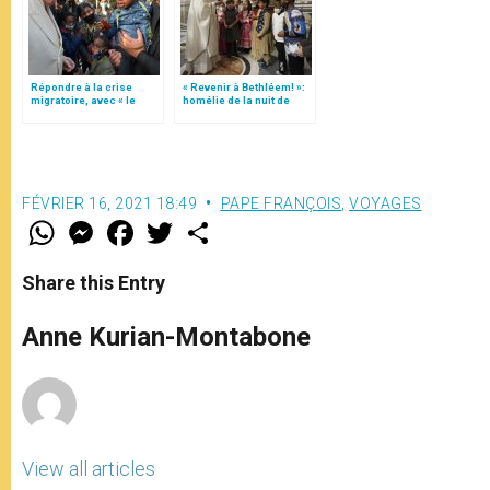
Répondre à la crise
« Revenir à Bethléem! »:
migratoire, avec « le
homélie de la nuit de
style de l’humanité »!
Noël (texte complet)
(texte complet)
FÉVRIER 16, 2021 18:49
PAPE FRANÇOIS
,
VOYAGES
W
M
F
T
S
h
e
a
w
h
a
s
c
i
a
t
s
e
t
r
Share this Entry
s
e
b
t
e
A
n
o
e
p
g
o
r
Anne Kurian-Montabone
p
e
k
r
View all articles