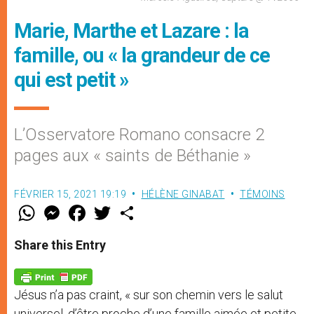
Marie, Marthe et Lazare : la
famille, ou « la grandeur de ce
qui est petit »
L’Osservatore Romano consacre 2
pages aux « saints de Béthanie »
FÉVRIER 15, 2021 19:19
HÉLÈNE GINABAT
TÉMOINS
W
M
F
T
S
h
e
a
w
h
a
s
c
i
a
t
s
e
t
r
Share this Entry
s
e
b
t
e
A
n
o
e
p
g
o
r
p
e
k
Jésus n’a pas craint, « sur son chemin vers le salut
r
universel, d’être proche d’une famille aimée et petite