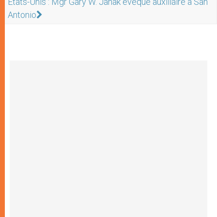
États-Unis : Mgr Gary W. Janak évêque auxiliaire à San
Antonio