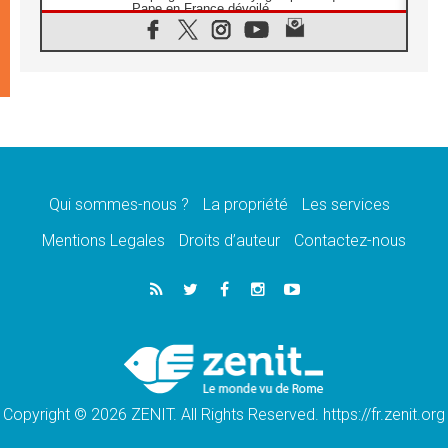
Pape en France dévoilé
07.08.2026
1ère Conférence continentale sur l'éducation
catholique en Afrique
07.08.2026
Un logo symbolique pour la venue du Pape
en France
07.08.2026
Cardinal Rossi: «La venue du Pape Léon en
Argentine est un hommage à François»
Qui sommes-nous ?
La propriété
Les services
07.08.2026
Hiroshima et Nagasaki, 81 ans après,
Mentions Legales
Droits d’auteur
Contactez-nous
lancement des «dix jours de prière pour la
paix»
06.08.2026
Préparatifs des JMJ 2027 à Séoul: «c'est
passionnant et l'impatience est immense!»
06.08.2026
Chrétiens et confucéens: respect et sagesse
pour relever les «défis urgents»
Copyright © 2026 ZENIT. All Rights Reserved. https://fr.zenit.org