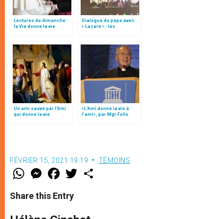
Lectures de dimanche :
Dialogue du pape avec
la Vie donne la vie
« Lazare » : les
périphéries sont le
centre du cœur de Dieu
(1)
Un ami sauvé par l’Ami
«L'Ami donne la vie à
qui donne la vie
l'ami», par Mgr Follo
FÉVRIER 15, 2021 19:19
TÉMOINS
W
M
F
T
S
h
e
a
w
h
a
s
c
i
a
t
s
e
t
r
Share this Entry
s
e
b
t
e
A
n
o
e
p
g
o
r