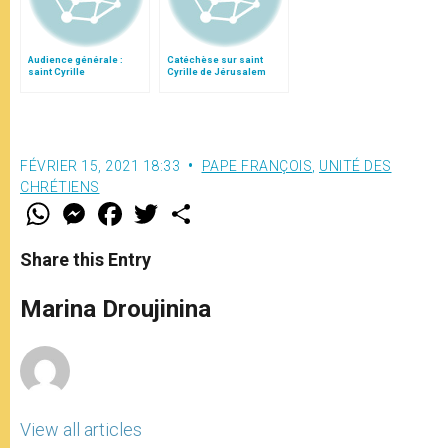
Audience générale :
Catéchèse sur saint
saint Cyrille
Cyrille de Jérusalem
FÉVRIER 15, 2021 18:33
PAPE FRANÇOIS
,
UNITÉ DES
CHRÉTIENS
W
M
F
T
S
h
e
a
w
h
a
s
c
i
a
t
s
e
t
r
Share this Entry
s
e
b
t
e
A
n
o
e
p
g
o
r
Marina Droujinina
p
e
k
r
View all articles