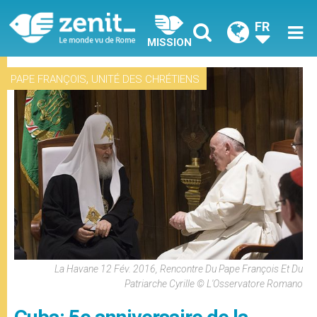
FR
MISSION
,
PAPE FRANÇOIS
UNITÉ DES CHRÉTIENS
La Havane 12 Fév. 2016, Rencontre Du Pape François Et Du
Patriarche Cyrille © L'Osservatore Romano