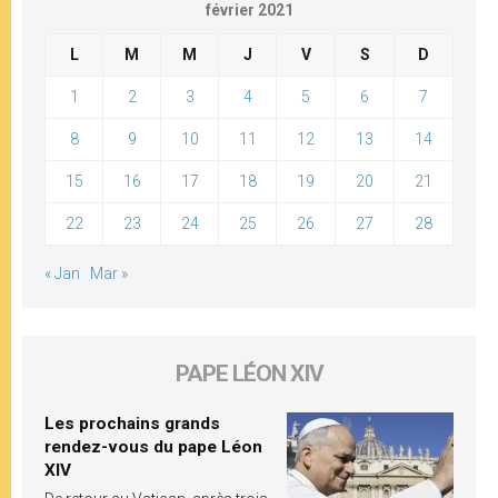
février 2021
L
M
M
J
V
S
D
1
2
3
4
5
6
7
8
9
10
11
12
13
14
15
16
17
18
19
20
21
22
23
24
25
26
27
28
« Jan
Mar »
PAPE LÉON XIV
Les prochains grands
rendez-vous du pape Léon
XIV