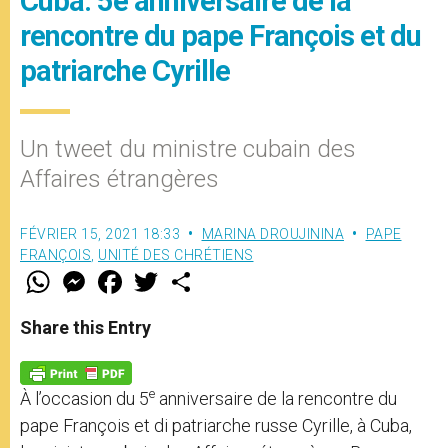
Cuba: 5e anniversaire de la
rencontre du pape François et du
patriarche Cyrille
Un tweet du ministre cubain des
Affaires étrangères
FÉVRIER 15, 2021 18:33
MARINA DROUJININA
PAPE
FRANÇOIS
,
UNITÉ DES CHRÉTIENS
W
M
F
T
S
h
e
a
w
h
a
s
c
i
a
t
s
e
t
r
Share this Entry
s
e
b
t
e
A
n
o
e
p
g
o
r
p
e
k
e
À l’occasion du 5
anniversaire de la rencontre du
r
pape François et di patriarche russe Cyrille, à Cuba,