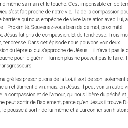
tend même sa main et le touche. C’est impensable en ce tem
Dieu s’est fait proche de notre vie, il a de la compassion pou
te barrière qui nous empêche de vivre la relation avec Lui, 
che… Proximité. Souvenez-vous bien de ce mot, proximité.
ux, Jésus fut pris de compassion. Et de tendresse. Trois mo
on, tendresse. Dans cet épisode nous pouvons voir deux
sion du lépreux qui s’approche de Jésus – il n’avait pas le 
ouche pour le guérir – lui non plus ne pouvait pas le faire. 
transgresseurs.
lgré les prescriptions de la Loi, il sort de son isolement e
un châtiment divin, mais, en Jésus, Il peut voir un autre 
de la compassion et de l’amour, qui nous libère du péché et
 peut sortir de l’isolement, parce qu’en Jésus il trouve Di
, le pousse à sortir de lui-même et à Lui confier son histoir