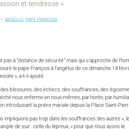
passion et tendresse »
ANGÉLUS
,
PAPE FRANÇOIS
ent pas à “distance de sécurité” mais qui s’approche de l’
ssuré le pape François à l’angélus de ce dimanche 14 févr
sée », a-t-il ajouté.
r des blessures, des échecs, des souffrances, des égoïsme
 péché nous enferme en nous-mêmes, par honte, par humilia
en introduisant la prière mariale depuis la Place Saint-Pierr
us impliquons pas trop dans les souffrances des autres », l
ngile de jour : celle du lépreux, « pour que nous ayons le