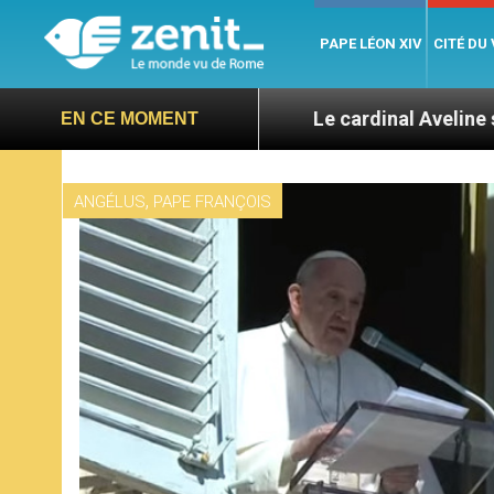
PAPE LÉON XIV
CITÉ DU
ns la Bible
Le cardinal Aveline se confie : entr
EN CE MOMENT
,
ANGÉLUS
PAPE FRANÇOIS