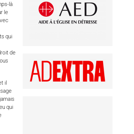
ps-là.
r le
avec
ts qui
droit de
Tous
t il
visage
 jamais
eu qui
e