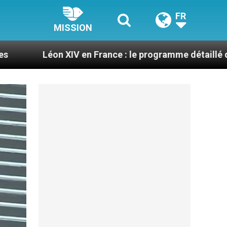
FR
MISSION
IV en France : le programme détaillé de sa visite en se