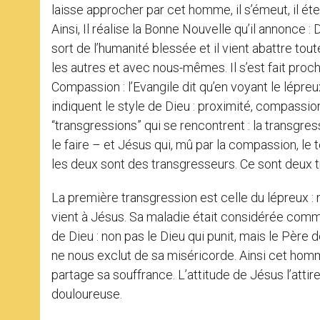
laisse approcher par cet homme, il s’émeut, il é
Ainsi, Il réalise la Bonne Nouvelle qu’il annonce : 
sort de l’humanité blessée et il vient abattre tou
les autres et avec nous-mêmes. Il s’est fait pro
Compassion : l’Evangile dit qu’en voyant le lépre
indiquent le style de Dieu : proximité, compassi
“transgressions” qui se rencontrent : la transgres
le faire – et Jésus qui, mû par la compassion, le t
les deux sont des transgresseurs. Ce sont deux 
La première transgression est celle du lépreux : ma
vient à Jésus. Sa maladie était considérée comme 
de Dieu : non pas le Dieu qui punit, mais le Père 
ne nous exclut de sa miséricorde. Ainsi cet homme
partage sa souffrance. L’attitude de Jésus l’attire
douloureuse.