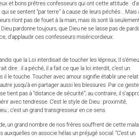
x et bons prêtres confesseurs qui ont cette attitude : d’at
, qui se sentent “par terre” à cause de leurs péchés… Mais
s n’ont pas de fouet à la main, mais ils sont là seulemen
e Dieu pardonne toujours, que Dieu ne se lasse pas de pard
ace, d’applaudir ces confesseurs miséricordieux.
is que la Loi interdisait de toucher les lépreux, Il s’émeut,
t dire : il a péché, il a fait ce que la loi interdit, c’est un
s il le touche. Toucher avec amour signifie établir une relat
autre jusqu’à en partager aussi les blessures. Par ce geste
se tient pas à “distance de sécurité”; au contraire, il s’app
rir avec tendresse. C’est le style de Dieu : proximité,
u ; c’est un grand transgresseur en ce sens.
de, un grand nombre de nos frères souffrent de cette mala
 auxquelles on associe hélas un préjugé social. “C’est un