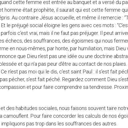
quand cette femme est entrée au banquet et a versé du p
cet homme était prophète, il saurait qui est cette femme qui
épris. Au contraire Jésus accueille, et même il remercie : “
t le préjugé social éloigne les gens avec ces mots : “C’es
arfois c’est vrai, mais il ne faut pas préjuger. Il peut arrive
es échecs, des souffrances, des égoïsmes qui nous ferme
erme en nous-mêmes, par honte, par humiliation, mais Dieu 
annonce que Dieu n’est pas une idée ou une doctrine abstrai
lessée et qui n’a pas peur d’être au contact de nos plaies.
n’est pas moi qui le dis, c’est saint Paul : il s’est fait péc
ut pas pécher, s’est fait péché. Regardez comment Dieu s’es
compassion et pour faire comprendre sa tendresse. Proxim
 et des habitudes sociales, nous faisons souvent taire notr
a camouflent. Pour faire concorder les calculs de nos ég
s impliquons pas trop dans les souffrances des autres.