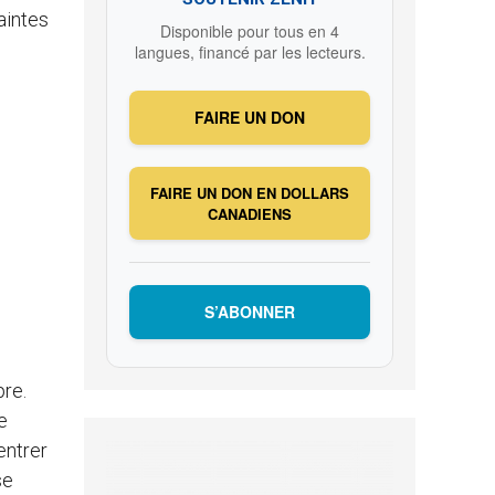
aintes
Disponible pour tous en 4
langues, financé par les lecteurs.
FAIRE UN DON
FAIRE UN DON EN DOLLARS
CANADIENS
S’ABONNER
pre.
e
entrer
se