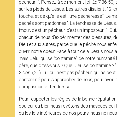
pécheur !”. Pensez à ce moment [cf.
Lc
7,36-50] 
sur les pieds de Jésus. Les autres disaient : “Si 
touche, et ce qu’elle est : une pécheresse”. Le m
péchés sont pardonnés”. La tendresse de Jésus. E
impur, c’est un pécheur, c’est un imposteur…”. Oui, p
chacun de nous d’expérimenter des blessures, d
Dieu et aux autres, parce que le péché nous enf
ouvrir notre coeur. Face à tout cela, Jésus nous 
mais Celui qui se “contamine” de notre humanité b
père, que dites-vous ? Que Dieu se contamine ?”. Ce 
2 Cor
5,21). Lui qui n’est pas pécheur, qui ne pe
contaminé pour s’approcher de nous, pour avoir 
compassion et tendresse.
Pour respecter les règles de la bonne réputation
douleur ou bien nous revêtons des masques qui l
ou les lois intérieures de nos peurs, nous ne nou