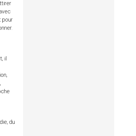
tirer
 avec
t pour
onner.
 il
ion,
,
roche
die, du