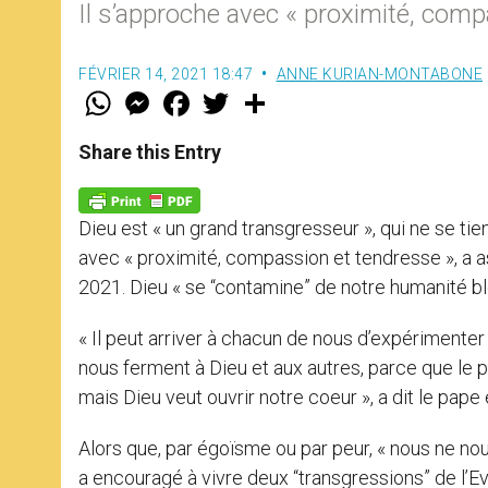
Il s’approche avec « proximité, com
FÉVRIER 14, 2021 18:47
ANNE KURIAN-MONTABONE
W
M
F
T
S
h
e
a
w
h
a
s
c
i
a
t
s
e
t
r
Share this Entry
s
e
b
t
e
A
n
o
e
p
g
o
r
p
e
k
Dieu est « un grand transgresseur », qui ne se ti
r
avec « proximité, compassion et tendresse », a a
2021. Dieu « se “contamine” de notre humanité bles
« Il peut arriver à chacun de nous d’expérimente
nous ferment à Dieu et aux autres, parce que le
mais Dieu veut ouvrir notre coeur », a dit le pape 
Alors que, par égoïsme ou par peur, « nous ne no
a encouragé à vivre deux “transgressions” de l’Eva