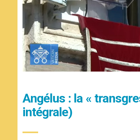
Angélus : la « transgr
intégrale)