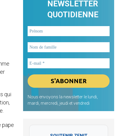
NEWSLETTER
QUOTIDIENNE
homme
ier
s qui
Nous envoyons la newsletter le lundi,
tion,
mardi, mercredi, jeudi et vendredi
e.
e pape
SOUTENIR ZENIT