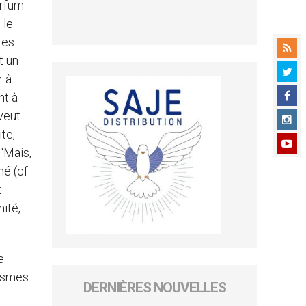
arfum
 le
Tes
t un
r à
nt à
veut
te,
 “Mais,
hé (cf.
t
ité,
e
oïsmes
DERNIÈRES NOUVELLES