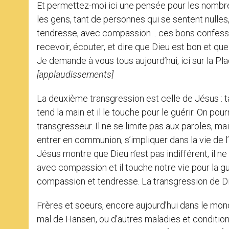
Et permettez-moi ici une pensée pour les nombreu
les gens, tant de personnes qui se sentent nulles
tendresse, avec compassion… ces bons confesseur
recevoir, écouter, et dire que Dieu est bon et qu
Je demande à vous tous aujourd’hui, ici sur la Pl
[applaudissements]
La deuxième transgression est celle de Jésus : tand
tend la main et il le touche pour le guérir. On pourrai
transgresseur. Il ne se limite pas aux paroles, mai
entrer en communion, s’impliquer dans la vie de l’
Jésus montre que Dieu n’est pas indifférent, il ne 
avec compassion et il touche notre vie pour la gué
compassion et tendresse. La transgression de Die
Frères et soeurs, encore aujourd’hui dans le mon
mal de Hansen, ou d’autres maladies et conditions