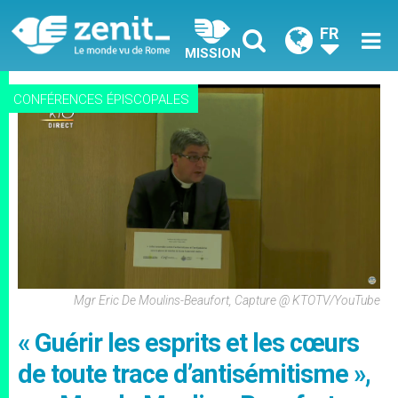
FR
MISSION
CONFÉRENCES ÉPISCOPALES
Mgr Eric De Moulins-Beaufort, Capture @ KTOTV/YouTube
« Guérir les esprits et les cœurs
de toute trace d’antisémitisme »,