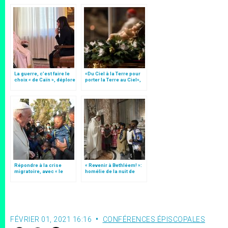
La guerre, c’est faire le
«Du Ciel à la Terre pour
choix « de Caïn », déplore
porter la Terre au Ciel»,
le pape François
par Mgr Francesco Follo
Répondre à la crise
« Revenir à Bethléem! »:
migratoire, avec « le
homélie de la nuit de
style de l’humanité »!
Noël (texte complet)
(texte complet)
FÉVRIER 01, 2021 16:16
CONFÉRENCES ÉPISCOPALES