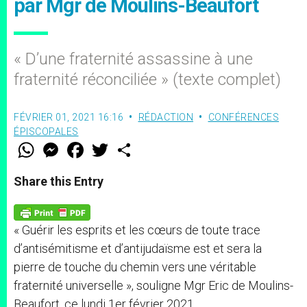
par Mgr de Moulins-Beaufort
« D’une fraternité assassine à une
fraternité réconciliée » (texte complet)
FÉVRIER 01, 2021 16:16
RÉDACTION
CONFÉRENCES
ÉPISCOPALES
W
M
F
T
S
h
e
a
w
h
a
s
c
i
a
t
s
e
t
r
Share this Entry
s
e
b
t
e
A
n
o
e
p
g
o
r
p
e
k
« Guérir les esprits et les cœurs de toute trace
r
d’antisémitisme et d’antijudaïsme est et sera la
pierre de touche du chemin vers une véritable
fraternité universelle », souligne Mgr Eric de Moulins-
Beaufort, ce lundi 1er février 2021.