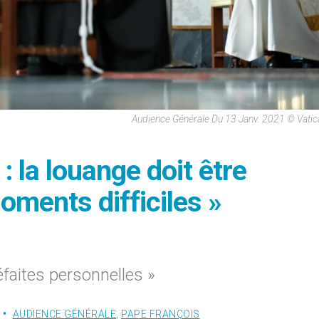
Audience Générale Du 13 Janv. 2021 © Vati
: la louange doit être
oments difficiles »
faites personnelles »
AUDIENCE GÉNÉRALE
,
PAPE FRANÇOIS