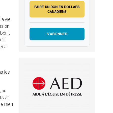
FAIRE UN DON EN DOLLARS
CANADIENS
la vie
ssion
 bénit
S’ABONNER
’il
 y a
ns les
, au
ts et
ue Dieu