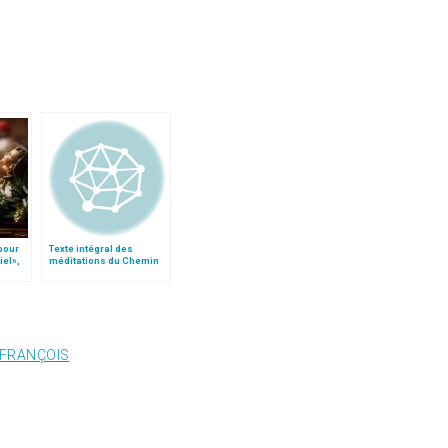
 pour
Texte intégral des
iel»,
méditations du Chemin
Follo
de Croix du Colisée, par
dom André Louf
 FRANÇOIS