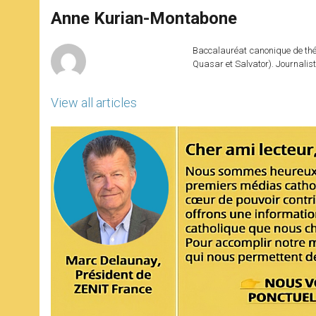
A
n
o
e
p
g
o
r
Anne Kurian-Montabone
p
e
k
r
Baccalauréat canonique de théo
Quasar et Salvator). Journalist
View all articles