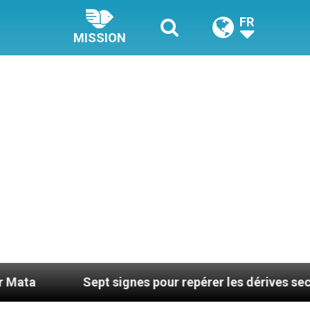
FR
MISSION
pt signes pour repérer les dérives sectaires du coachi