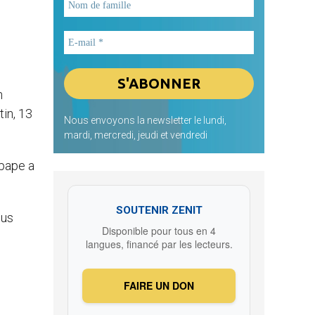
n
in, 13
Nous envoyons la newsletter le lundi,
mardi, mercredi, jeudi et vendredi
 pape a
SOUTENIR ZENIT
ous
Disponible pour tous en 4
langues, financé par les lecteurs.
FAIRE UN DON