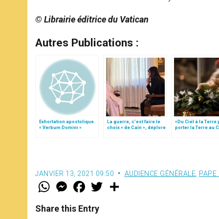
© Librairie éditrice du Vatican
Autres Publications :
Exhortation apostolique
La guerre, c’est faire le
«Du Ciel à la Terre
« Verbum Domini »
choix « de Caïn », déplore
porter la Terre au C
le pape François
par Mgr Francesco 
JANVIER 13, 2021 09:50
AUDIENCE GÉNÉRALE
,
PAPE
W
M
F
T
S
h
e
a
w
h
a
s
c
i
a
t
s
e
t
r
Share this Entry
s
e
b
t
e