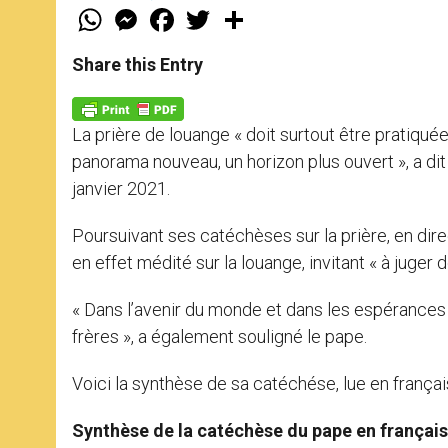
W
M
F
T
S
h
e
a
w
h
a
s
c
i
a
t
s
e
t
r
Share this Entry
s
e
b
t
e
A
n
o
e
p
g
o
r
p
e
k
La prière de louange « doit surtout être pratiqué
r
panorama nouveau, un horizon plus ouvert », a di
janvier 2021.
Poursuivant ses catéchèses sur la prière, en dire
en effet médité sur la louange, invitant « à juger
« Dans l’avenir du monde et dans les espérances de
frères », a également souligné le pape.
Voici la synthèse de sa catéchése, lue en françai
Synthèse de la catéchèse du pape en français