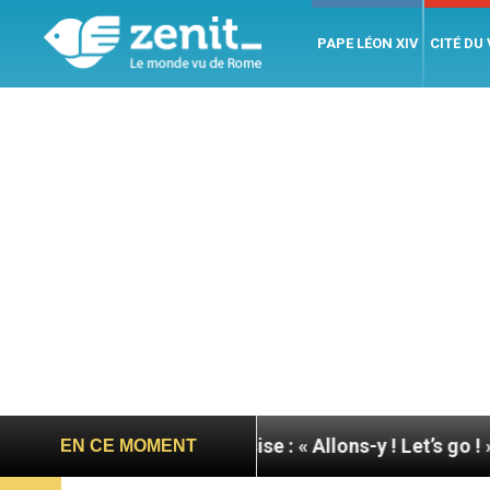
PAPE LÉON XIV
CITÉ DU
pape à Assise : « Allons-y ! Let’s go ! »
Nicarag
EN CE MOMENT