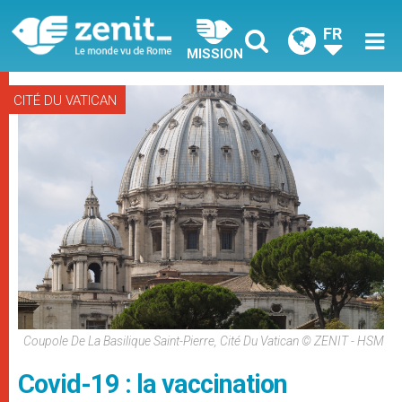
FR
MISSION
CITÉ DU VATICAN
Coupole De La Basilique Saint-Pierre, Cité Du Vatican © ZENIT - HSM
Covid-19 : la vaccination