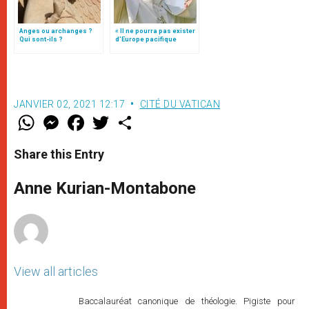
Anges ou archanges ?
« Il ne pourra pas exister
Qui sont-ils ?
d’Europe pacifique
sans… »: l’Ukraine, dans
la vision de Jean-Paul II
JANVIER 02, 2021 12:17
CITÉ DU VATICAN
W
M
F
T
S
h
e
a
w
h
a
s
c
i
a
t
s
e
t
r
Share this Entry
s
e
b
t
e
A
n
o
e
p
g
o
r
Anne Kurian-Montabone
p
e
k
r
View all articles
Baccalauréat canonique de théologie. Pigiste pour