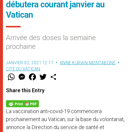
débutera courant janvier au
Vatican
Arrivée des doses la semaine
prochaine
JANVIER 02, 2021 12:17
ANNE KURIAN-MONTABONE
CITÉ DU VATICAN
W
M
F
T
S
h
e
a
w
h
a
s
c
i
a
t
s
e
t
r
Share this Entry
s
e
b
t
e
A
n
o
e
p
g
o
r
p
e
k
La vaccination anti-covid-19 commencera
r
prochainement au Vatican, sur la base du volontariat,
annonce la Direction du service de santé et