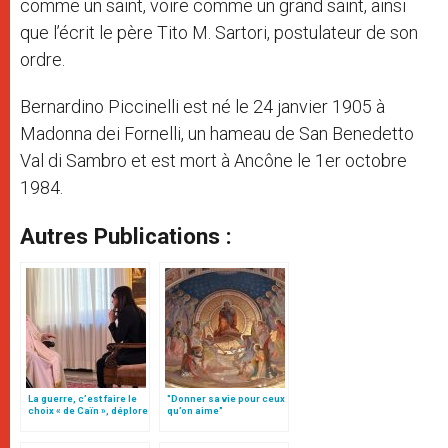
comme un saint, voire comme un grand saint, ainsi
que l’écrit le père Tito M. Sartori, postulateur de son
ordre.
Bernardino Piccinelli est né le 24 janvier 1905 à
Madonna dei Fornelli, un hameau de San Benedetto
Val di Sambro et est mort à Ancône le 1er octobre
1984.
Autres Publications :
La guerre, c’est faire le
"Donner sa vie pour ceux
choix « de Caïn », déplore
qu’on aime"
le pape François