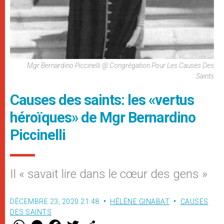
Mgr Bernardino Piccinelli @ Congrégation Pour Les Causes Des
Saints
Causes des saints: les «vertus
héroïques» de Mgr Bernardino
Piccinelli
Il « savait lire dans le cœur des gens »
DÉCEMBRE 23, 2020 21:48
HÉLÈNE GINABAT
CAUSES
DES SAINTS
W
M
F
T
S