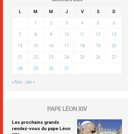
L
M
M
J
V
S
D
1
2
3
4
5
6
7
8
9
10
11
12
13
14
15
16
17
18
19
20
21
22
23
24
25
26
27
28
29
30
31
« Nov
Jan »
PAPE LÉON XIV
Les prochains grands
rendez-vous du pape Léon