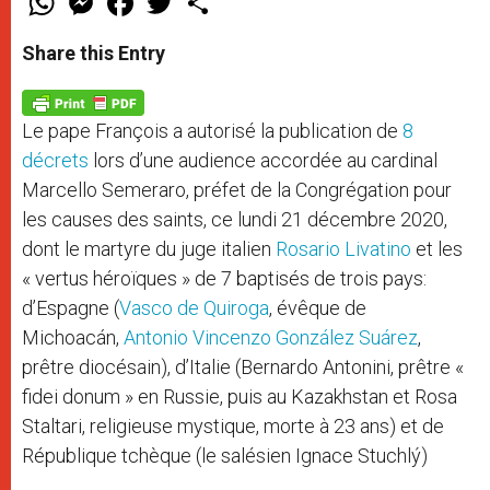
h
e
a
w
h
a
s
c
i
a
t
s
e
t
r
Share this Entry
s
e
b
t
e
A
n
o
e
p
g
o
r
p
e
k
Le pape François a autorisé la publication de
8
r
décrets
lors d’une audience accordée au cardinal
Marcello Semeraro, préfet de la Congrégation pour
les causes des saints, ce lundi 21 décembre 2020,
dont le martyre du juge italien
Rosario Livatino
et les
« vertus héroïques » de 7 baptisés de trois pays:
d’Espagne (
Vasco de Quiroga
, évêque de
Michoacán,
Antonio Vincenzo González Suárez
,
prêtre diocésain), d’Italie (Bernardo Antonini, prêtre «
fidei donum » en Russie, puis au Kazakhstan et Rosa
Staltari, religieuse mystique, morte à 23 ans) et de
République tchèque (le salésien Ignace Stuchlý)