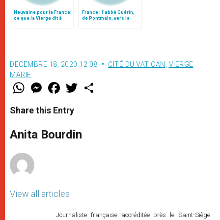
Neuvaine pour la France:
France : l'abbé Guérin,
ce que la Vierge dit à
de Pontmain, vers la
Pontmain
béatification
DÉCEMBRE 18, 2020 12:08
CITÉ DU VATICAN
,
VIERGE
MARIE
W
M
F
T
S
h
e
a
w
h
a
s
c
i
a
t
s
e
t
r
Share this Entry
s
e
b
t
e
A
n
o
e
p
g
o
r
Anita Bourdin
p
e
k
r
View all articles
Journaliste française accréditée près le Saint-Siège