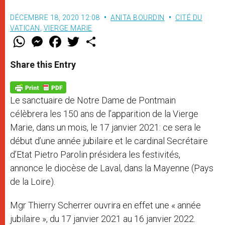
DÉCEMBRE 18, 2020 12:08
ANITA BOURDIN
CITÉ DU
VATICAN
,
VIERGE MARIE
W
M
F
T
S
h
e
a
w
h
a
s
c
i
a
t
s
e
t
r
Share this Entry
s
e
b
t
e
A
n
o
e
p
g
o
r
p
e
k
Le sanctuaire de Notre Dame de Pontmain
r
célèbrera les 150 ans de l’apparition de la Vierge
Marie, dans un mois, le 17 janvier 2021: ce sera le
début d’une année jubilaire et le cardinal Secrétaire
d’Etat Pietro Parolin présidera les festivités,
annonce le diocèse de Laval, dans la Mayenne (Pays
de la Loire).
Mgr Thierry Scherrer ouvrira en effet une « année
jubilaire », du 17 janvier 2021 au 16 janvier 2022.