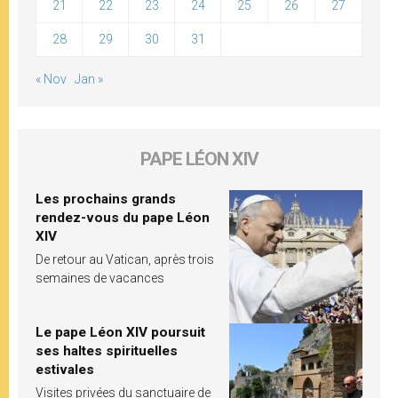
21
22
23
24
25
26
27
28
29
30
31
« Nov
Jan »
PAPE LÉON XIV
Les prochains grands
rendez-vous du pape Léon
XIV
De retour au Vatican, après trois
semaines de vacances
Le pape Léon XIV poursuit
ses haltes spirituelles
estivales
Visites privées du sanctuaire de