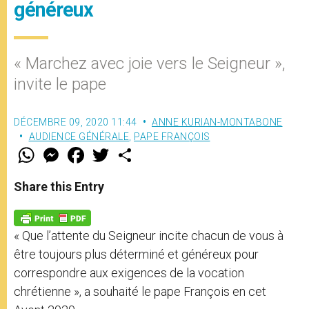
généreux
« Marchez avec joie vers le Seigneur »,
invite le pape
DÉCEMBRE 09, 2020 11:44
ANNE KURIAN-MONTABONE
AUDIENCE GÉNÉRALE
,
PAPE FRANÇOIS
W
M
F
T
S
h
e
a
w
h
a
s
c
i
a
t
s
e
t
r
Share this Entry
s
e
b
t
e
A
n
o
e
p
g
o
r
p
e
k
« Que l’attente du Seigneur incite chacun de vous à
r
être toujours plus déterminé et généreux pour
correspondre aux exigences de la vocation
chrétienne », a souhaité le pape François en cet