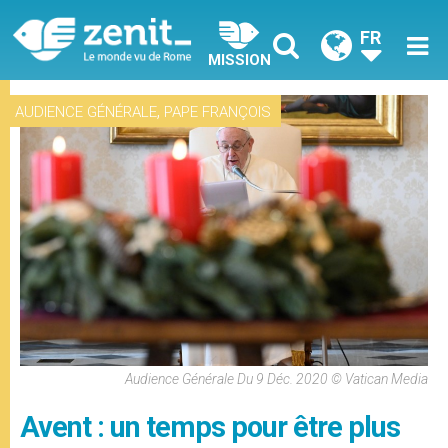
FR
MISSION
,
AUDIENCE GÉNÉRALE
PAPE FRANÇOIS
Audience Générale Du 9 Déc. 2020 © Vatican Media
Avent : un temps pour être plus