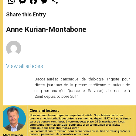
h
e
a
w
h
a
s
c
i
a
t
s
e
t
r
Share this Entry
s
e
b
t
e
A
n
o
e
p
g
o
r
Anne Kurian-Montabone
p
e
k
r
View all articles
Baccalauréat canonique de théologie. Pigiste pour
divers journaux de la presse chrétienne et auteur de
cinq romans (éd. Quasar et Salvator). Journaliste à
Zenit depuis octobre 2011.