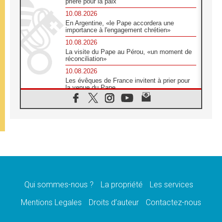
prière pour la paix
10.08.2026
En Argentine, «le Pape accordera une
importance à l'engagement chrétien»
10.08.2026
La visite du Pape au Pérou, «un moment de
réconciliation»
10.08.2026
Les évêques de France invitent à prier pour
la venue du Pape
10.08.2026
Création d'un réseau des médias catholiques
au Tchad
10.08.2026
Indonésie: un dollar pour la construction de
219 églises
09.08.2026
Angélus: Léon XIV exhorte à la foi en Dieu
dépouillée de tout orgueil
Qui sommes-nous ?
La propriété
Les services
09.08.2026
Le Pape lance un appel à la paix au Soudan
Mentions Legales
Droits d’auteur
Contactez-nous
et à la protection des civils
09.08.2026