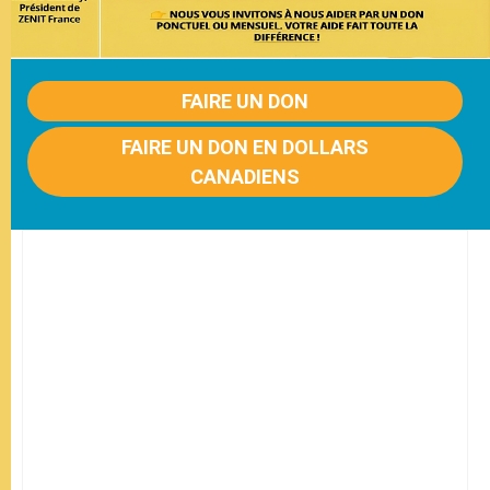
FAIRE UN DON
FAIRE UN DON EN DOLLARS
CANADIENS