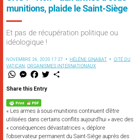
munitions, plaide le Saint-Siège
Et pas de récupération politique ou
idéologique !
NOVEMBRE 26, 2020 17:27
HÉLÈNE GINABAT
CITÉ DU
VATICAN
,
ORGANISMES INTERNATIONAUX
W
M
F
T
S
h
e
a
w
h
a
s
c
i
a
t
s
e
t
r
Share this Entry
s
e
b
t
e
A
n
o
e
p
g
o
r
p
e
k
« Les armes à sous-munitions continuent d’être
r
utilisées dans certains conflits aujourd’hui » avec des
« conséquences dévastatrices », déplore
l’observateur permanent du Saint-Siège auprès des