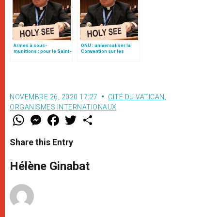
Armes à sous-
ONU : universaliser la
munitions : pour le Saint-
Convention sur les
Siège, « chaque victime
armes à sous-munitions
compte »
NOVEMBRE 26, 2020 17:27
CITÉ DU VATICAN
,
ORGANISMES INTERNATIONAUX
W
M
F
T
S
h
e
a
w
h
a
s
c
i
a
t
s
e
t
r
Share this Entry
s
e
b
t
e
A
n
o
e
p
g
o
r
Hélène Ginabat
p
e
k
r