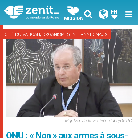
FR
MISSION
,
CITÉ DU VATICAN
ORGANISMES INTERNATIONAUX
Mgr Ivan Jurkovic @YouTube/OPTIC
ONU : « Non » aux armes à sous-